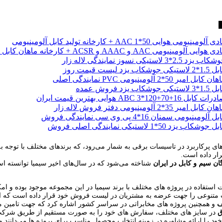
ا
 آلومینیومی هوایی 50*1 AAC + کارخانه تولید کابل آلومینیومی
 هوایی آلومینیومی AAC و AAAC و ACSR + کارخانه ماهان کابل امیر
ب یزد 2.5*3 لاستیکی نسوز نمایندگی لاله زار
لاستیکی جوشکاب یزد لیست قیمت روز
ن کابل امیر 50*2 آلومینیومی PVC نمایندگی اصلی
 لاستیکی جوشکاب یزد فروش عمده
ت کابل 16+70+120*3 ABC هوایی بهترین قیمت ایران
ن کابل امیر 35*2 آلومینیومی دفتر فروش لاله زار
ل آلومینیومی سمنان 16*4 پی وی سی نمایندگی فروش
 جوشکاب یزد 50*1 لاستیکی نمایندگی اصلی فروش
های پرکاربرد در تاسیسات برقی به شمار می‌رود، که برندهای مختلف با توجه به
رار داده است.
گان سیم و کابل در ایران
شناخته می‌شود که در سال‌های اخیر سیمیا توانسته است
ر جهت استفاده در پروژه های مختلف با برند سیمیا در این مجموعه موجود بوده
ت متنوعی را جهت عرضه به مشتریان در لیست فروش خود قرار داده است که از
ف
و همچنین پروژه های مخابراتی در سراسر کشور اشاره کرد که جهت تامین محصو
ق
در سایز های مختلف، سفارش های خود را به صورت مستقیم از طریق شرکت آر
 را ارائه مشاوره در زمینه انتخاب محصول مناسب برای پروژه ها می‌دانند و ا