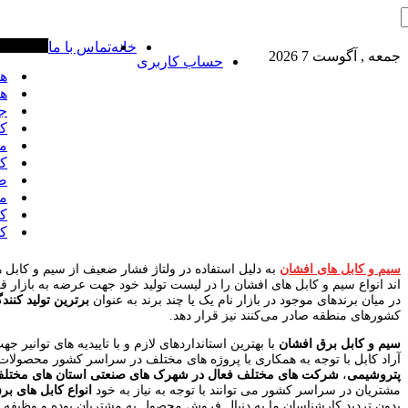
خانه
تماس با ما
آخرین خبره
جمعه , آگوست 7 2026
حساب کاربری
هادی
هادی
جوشکا
کابل 1.5*2 
ماها
کابل 1.5*3
صادرا
ماها
کاب
کابل
سیم و کابل های افشان
به دلیل استفاده در ولتاژ فشار ضعیف از سیم و کابل 
اند انواع سیم و کابل های افشان را در لیست تولید خود جهت عرضه به بازار ق
در میان برندهای موجود در بازار نام یک یا چند برند به عنوان
برترین تولید کنند
کشورهای منطقه صادر می‌کنند نیز قرار دهد.
سیم و کابل برق افشان
با بهترین استانداردهای لازم و با تاییدیه های توانی
آراد کابل با توجه به همکاری با پروژه های مختلف در سراسر کشور محصولا
پتروشیمی
،
شرکت های مختلف فعال در شهرک های صنعتی استان های مختل
مشتریان در سراسر کشور می توانند با توجه به نیاز به خود
انواع کابل های بر
بدون تردید کارشناسان ما به دنبال فروش محصول به مشتریان بوده و وظیفه خود