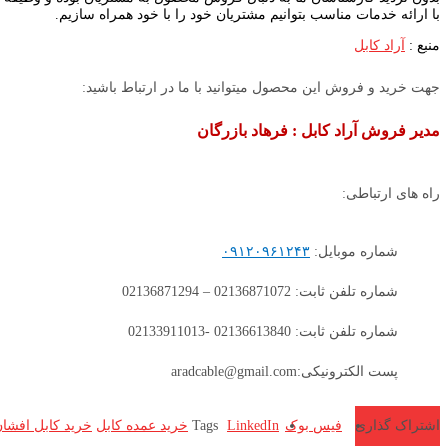
با ارائه خدمات مناسب بتوانیم مشتریان خود را با خود همراه سازیم.
منبع :
آراد کابل
جهت خرید و فروش این محصول میتوانید با ما در ارتباط باشید:
مدیر فروش آراد کابل : فرهاد بازرگان
راه های ارتباطی:
شماره موبایل:
۰۹۱۲۰۹۶۱۲۴۳
شماره تلفن ثابت: 02136871072 – 02136871294
شماره تلفن ثابت: 02136613840 -02133911013
پست الکترونیکی:aradcable@gmail.com
اشتراک گذاری
فیس بوک
LinkedIn
Tags
خرید عمده کابل
خرید کابل افشا