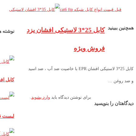
قبل
قیمت انواع کابل شبکه cat6 ftp
همچنین ببینید
کابل 25*3 لاستیکی افشان یزد
نوشته ه
فروش ویژه
کابل 25*3 لاستیکی افشان EPR با خاصیت ضد آب ، ضد اسید
کابل اف
و ضد روغن …
برای نوشتن دیدگاه باید
وارد بشوید
.
دیدگاهتان را بنویسید
لیست ق