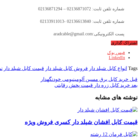
شماره تلفن ثابت: 02136871072 – 02136871294
شماره تلفن ثابت: 02136613840 -02133911013
پست الکترونیکی:aradcable@gmail.com
اشتراک گذاری
فیس بوک
LinkedIn
Tags
انواع کابل شیلد دار
فروش کابل شیلد دار
قیمت کابل شیلد دار
نم
قبل
خرید کابل برق مسین آلومینیومی خودنگهدار
بعد
خرید کابل زره دار قیمت پخش رقابتی
نوشته های مشابه
قیمت کابل افشان شیلد دار کسری فروش ویژه