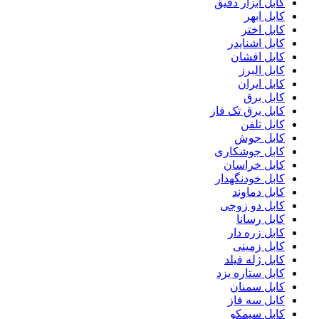
کابل ابزار دقیق
کابل ابهر
کابل اختر
کابل اشنایدر
کابل افشان
کابل البرز
کابل ایران
کابل برق
کابل برق تک فاز
کابل تلفن
کابل جوش
کابل جوشکاری
کابل خراسان
کابل خودنگهدار
کابل دماوند
کابل دو زوجی
کابل رسانا
کابل زره دار
کابل زمینی
کابل ژله فیلد
کابل ستاره یزد
کابل سمنان
کابل سه فاز
کابل سیمکو