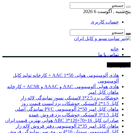
پنج‌شنبه , آگوست 6 2026
حساب کاربری
خانه
تماس با ما
آخرین خبرها
هادی آلومینیومی هوایی 50*1 AAC + کارخانه تولید کابل
آلومینیومی
هادی هوایی آلومینیومی AAC و AAAC و ACSR + کارخانه
ماهان کابل امیر
جوشکاب یزد 2.5*3 لاستیکی نسوز نمایندگی لاله زار
کابل 1.5*2 لاستیکی جوشکاب یزد لیست قیمت روز
ماهان کابل امیر 50*2 آلومینیومی PVC نمایندگی اصلی
کابل 1.5*3 لاستیکی جوشکاب یزد فروش عمده
صادرات کابل 16+70+120*3 ABC هوایی بهترین قیمت ایران
ماهان کابل امیر 35*2 آلومینیومی دفتر فروش لاله زار
کابل آلومینیومی سمنان 16*4 پی وی سی نمایندگی فروش