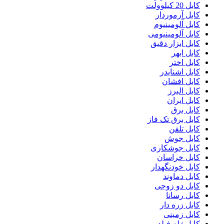
کابل 20 کیلوولت
کابل آرموردار
کابل آلومینیوم
کابل آلومینیومی
کابل ابزار دقیق
کابل ابهر
کابل اختر
کابل اشنایدر
کابل افشان
کابل البرز
کابل ایران
کابل برق
کابل برق تک فاز
کابل تلفن
کابل جوش
کابل جوشکاری
کابل خراسان
کابل خودنگهدار
کابل دماوند
کابل دو زوجی
کابل رسانا
کابل زره دار
کابل زمینی
کابل ژله فیلد