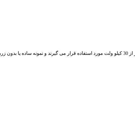
نمایندگی کابل فشار قوی 33 کیلو ولت که امروزه در رنج ولتاژی بالاتر از 30 کیلو ولت مورد استفاده قرا