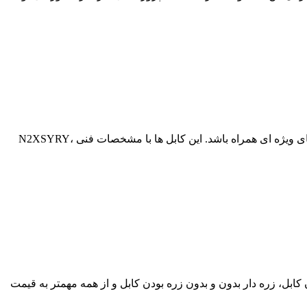
خرید عمده انواع کابل فشار قوی آرموردار مسی و آلومینیومی با ولتاژ نامی بالاتر از ۳۰ کیلو ولت معمولا برای پروژه ها می تواند با تخفیف های ویژه ای همراه باشد. این کابل ها با مشخصات فنی N2XSYRY،
لو ولت با سایز کابل ها، مسی و آلومینیومی بودن کابل، زره دار بدون و بدون زره بودن کابل و از همه مهمتر به قیمت