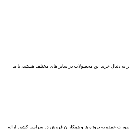
 فروش عرضه می شود. اگر به دنبال خرید این محصولات در سایز های مختلف هستید، با ما
زمینی 50+95*3 آلومینیومی و مسی به صورت زره دار و بدون زره با مشخصه های فنی NAYY، NA2XY، NYRY، N2XRY به صورت عمده به پروژه ها و همکاران فروش در سراسر کشور ارائه