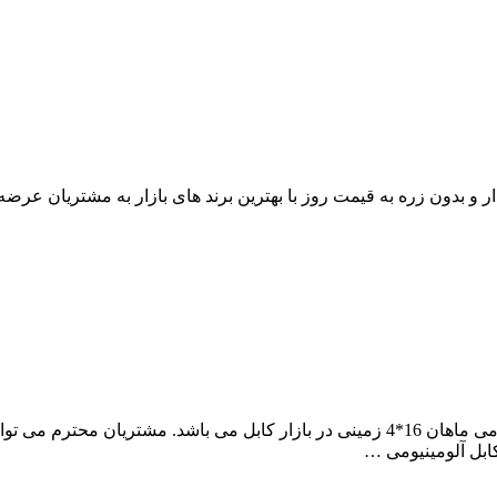
مجموعه آراد کابل، نمایندگی فروش و پخش کارخانه ای کابل آلومینیومی ماهان 16*4 زمینی در 
بل آلومینیومی …