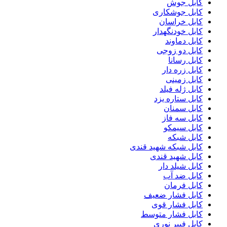
کابل جوش
کابل جوشکاری
کابل خراسان
کابل خودنگهدار
کابل دماوند
کابل دو زوجی
کابل رسانا
کابل زره دار
کابل زمینی
کابل ژله فیلد
کابل ستاره یزد
کابل سمنان
کابل سه فاز
کابل سیمکو
کابل شبکه
کابل شبکه شهید قندی
کابل شهید قندی
کابل شیلد دار
کابل ضد آب
کابل فرمان
کابل فشار ضعیف
کابل فشار قوی
کابل فشار متوسط
کابل فیبر نوری