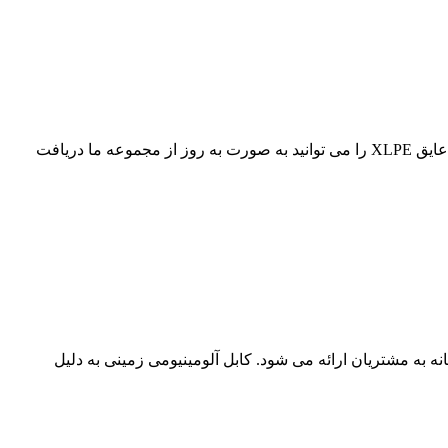
قیمت کابل برق زمینی مسی و آلومینیومی با مشخصه های NYY و N2XY برای استفاده به صورت زمینی با عایق ترموپلاستیک و همچنین با عایق XLPE را می توانید به صورت به روز از مجموعه ما دریافت
انه به مشتریان ارائه می شود. کابل آلومینیومی زمینی به دلیل