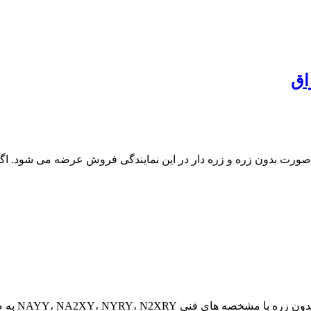
اق
برق زیر زمینی مشخصاتNYY، N2XY و N2XRY و NYRY به صورت بدون زره و زره دار در این نمایندگی
قیمت کابل 