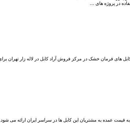
زمینی خشک مفتولی در انواع تک سیمه تا 5 سیمه و وکابل های فرمان خشک در مرکز فروش آراد کا
ابل زمینی تک سیمه nyy و n2xy با ساختار cu/pvc/pvc و cu/xlpe/pvc به قیمت عمده به مشتریان این ک