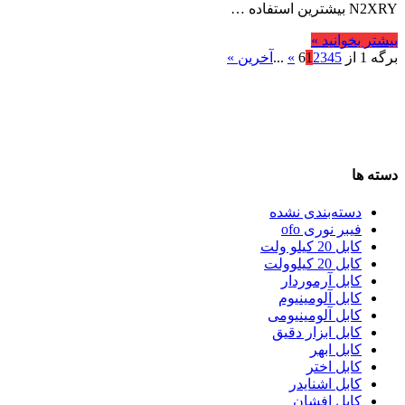
N2XRY بیشترین استفاده …
بیشتر بخوانید »
برگه 1 از 6
5
4
3
2
1
»
...
آخرین »
دسته ها
دسته‌بندی نشده
فیبر نوری ofo
کابل 20 کیلو ولت
کابل 20 کیلوولت
کابل آرموردار
کابل آلومینیوم
کابل آلومینیومی
کابل ابزار دقیق
کابل ابهر
کابل اختر
کابل اشنایدر
کابل افشان