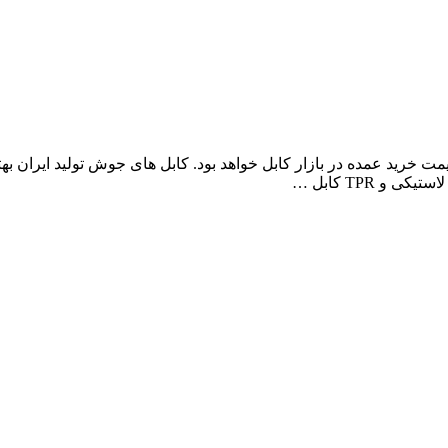
راد کابل، مرکز فروش کابل جوش 70( کابل جوش 18) به قیمت خرید عمده در بازار کابل خواهد بود. کابل