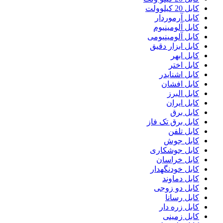
کابل 20 کیلوولت
کابل آرموردار
کابل آلومینیوم
کابل آلومینیومی
کابل ابزار دقیق
کابل ابهر
کابل اختر
کابل اشنایدر
کابل افشان
کابل البرز
کابل ایران
کابل برق
کابل برق تک فاز
کابل تلفن
کابل جوش
کابل جوشکاری
کابل خراسان
کابل خودنگهدار
کابل دماوند
کابل دو زوجی
کابل رسانا
کابل زره دار
کابل زمینی