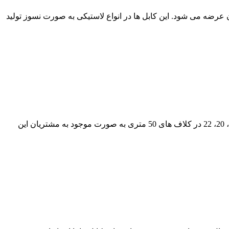
نه های EPR لاستیکی، TPR و PVC به قیمت فروش عمده به مشتریان عرضه می شود. این کابل ها در انواع لاستیکی به صورت نسوز تولید
کابل جوش افشان ایران با عایق لاستیکی یکی از پرفروش ترین کابل های جوش با عایق EPR می باشد که در سایز های 10، 12 ، 14 ، 16، 18 ، 20، 22 در کلاف های 50 متری به صورت موجود به مشتریان این