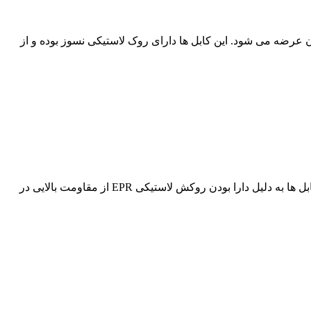
مچنین سایز های 12، 14، 18، 20 و 22 به قیمت فروش عمده به مشتریان عرضه می شود. این کابل ها دارای روک لاستیکی نسوز بوده و از
کابل جوش جوشکاب یزد 50*1 لاستیکی نسوز با شماره 16 به قیمت فروش عمده به فعالان و همکاران صنعت جوش عرضه می شود. این کابل ها به دلیل دارا بودن روکش لاستیکی EPR از مقاومت بالایی در