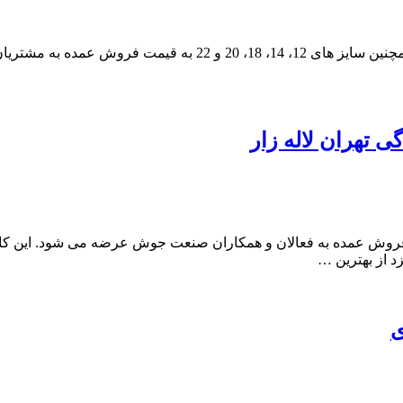
کابل جوشکاب یزد در انواع لاستیکی با سایز های 50*1 یا همان 16 و ه
 از بهترین …
ی