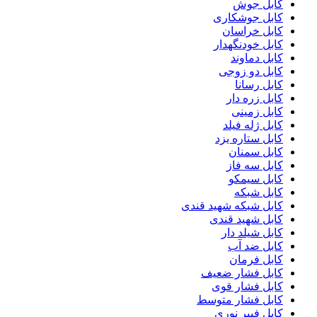
کابل جوش
کابل جوشکاری
کابل خراسان
کابل خودنگهدار
کابل دماوند
کابل دو زوجی
کابل رسانا
کابل زره دار
کابل زمینی
کابل ژله فیلد
کابل ستاره یزد
کابل سمنان
کابل سه فاز
کابل سیمکو
کابل شبکه
کابل شبکه شهید قندی
کابل شهید قندی
کابل شیلد دار
کابل ضد آب
کابل فرمان
کابل فشار ضعیف
کابل فشار قوی
کابل فشار متوسط
کابل فیبر نوری