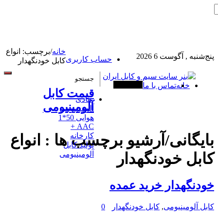
خانه
/
برچسب:
انواع
پنج‌شنبه , آگوست 6 2026
حساب کاربری
کابل خودنگهدار
خانه
تماس با ما
آخرین خبرها
قیمت کابل
هادی
آلومینیومی
آلومینیومی
هوایی 50*1
AAC +
کارخانه
بایگانی/آرشیو برچسب ها :
انواع
تولید کابل
آلومینیومی
کابل خودنگهدار
خودنگهدار خرید عمده
کابل آلومینیومی
,
کابل خودنگهدار
0