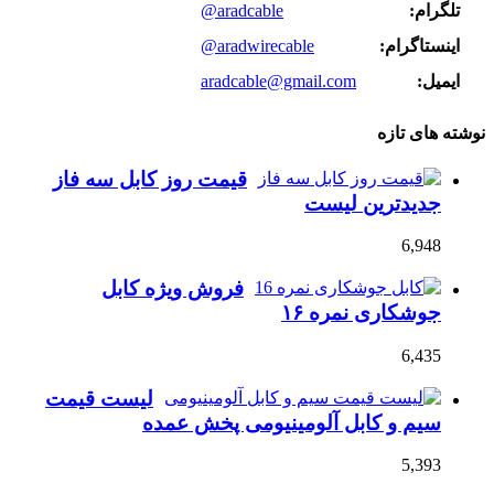
تلگرام:
@aradcable
اینستاگرام:
@aradwirecable
ایمیل:
aradcable@gmail.com
نوشته های تازه
قیمت روز کابل سه فاز
جدیدترین لیست
6,948
فروش ویژه کابل
جوشکاری نمره ۱۶
6,435
لیست قیمت
سیم و کابل آلومینیومی پخش عمده
5,393