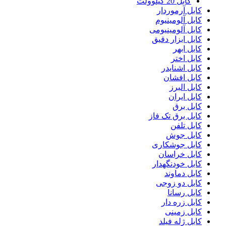
کابل 20 کیلوولت
کابل آرموردار
کابل آلومینیوم
کابل آلومینیومی
کابل ابزار دقیق
کابل ابهر
کابل اختر
کابل اشنایدر
کابل افشان
کابل البرز
کابل ایران
کابل برق
کابل برق تک فاز
کابل تلفن
کابل جوش
کابل جوشکاری
کابل خراسان
کابل خودنگهدار
کابل دماوند
کابل دو زوجی
کابل رسانا
کابل زره دار
کابل زمینی
کابل ژله فیلد