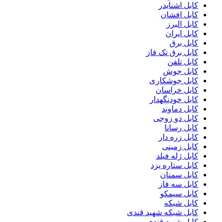
کابل اشنایدر
کابل افشان
کابل البرز
کابل ایران
کابل برق
کابل برق تک فاز
کابل تلفن
کابل جوش
کابل جوشکاری
کابل خراسان
کابل خودنگهدار
کابل دماوند
کابل دو زوجی
کابل رسانا
کابل زره دار
کابل زمینی
کابل ژله فیلد
کابل ستاره یزد
کابل سمنان
کابل سه فاز
کابل سیمکو
کابل شبکه
کابل شبکه شهید قندی
کابل شهید قندی