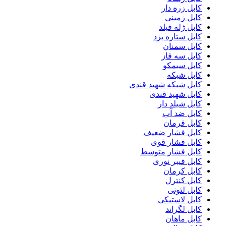
کابل زره دار
کابل زمینی
کابل ژله فیلد
کابل ستاره یزد
کابل سمنان
کابل سه فاز
کابل سیمکو
کابل شبکه
کابل شبکه شهید قندی
کابل شهید قندی
کابل شیلد دار
کابل ضد آب
کابل فرمان
کابل فشار ضعیف
کابل فشار قوی
کابل فشار متوسط
کابل فیبر نوری
کابل کرمان
کابل کنترل
کابل لئونی
کابل لاستیکی
کابل لگراند
کابل ماهان