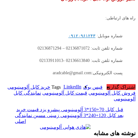
راه های ارتباطی:
شماره موبایل:
۰۹۱۲۰۹۶۱۲۴۳
شماره تلفن ثابت: 02136871072 – 02136871294
شماره تلفن ثابت: 02136613840 -02133911013
پست الکترونیکی:aradcable@gmail.com
LinkedIn
اشتراک گذاری
فیس بوک
Tags
خرید کابل آلومینیومی
فروش کابل آلومینیومی
قیمت کابل آلومینیومی
نمایندگی کابل
آلومینیومی
قبل
کابل 70+150*3 آلومینیومی پیشرو یزد قیمت خرید
بعد
کابل 120+240*3 آلومینیومی زمینی مسین نمایندگی
اصلی
نوشته های مشابه