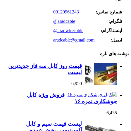
شماره تماس:
09120961243
تلگرام:
@aradcable
اینستاگرام:
@aradwirecable
ایمیل:
aradcable@gmail.com
نوشته های تازه
قیمت روز کابل سه فاز جدیدترین
لیست
6,950
فروش ویژه کابل
جوشکاری نمره ۱۶
6,435
لیست قیمت سیم و کابل
آلومینیومی پخش عمده