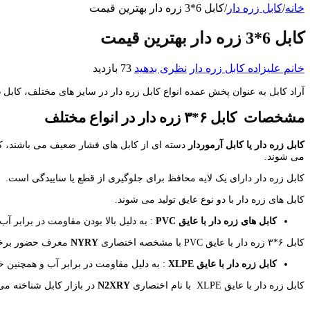
خانه
/
کابل زره دار
/
کابل 6*3 زره دار بهترین قیمت
کابل 6*3 زره دار بهترین قیمت
خانم علیزاده
کابل زره دار
نظری بدهید
73 بازدید
آراد کابل به عنوان پخش عمده انواع کابل زره دار در سایز های مختلف، کابل 6*3 آرموردار در انواع NYRY و N2XRY را به صورت ویژه به مشتریان این کابل ها در سراسر ایران عرضه می نماید.
مشخصات کابل ۶*۳ زره دار در انواع مختلف
کابل زره دار یا کابل آرموردار
می شوند.
کابل زره دار دارای یک لایه محافظ برای جلوگیری از قطع یا ساییدگی است.
کابل های زره دار با دو نوع عایق تولید می شوند.
کابل های زره دار با عایق
PVC
: به دلیل بالا بودن مقاومت در برابر 
کابل ۶*۳ زره دار با عایق PVC با مشخصه اختصاری
NYRY
معرف حضور برخی
کابل زره دار با عایق
XLPE
: به دلیل مقاومت در برابر آب و همچنین خ
کابل زره دار با عایق XLPE با نام اختصاری
N2XRY
در بازار کابل شناخته می