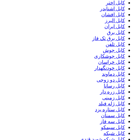
کابل اختر
کابل اشنایدر
کابل افشان
کابل البرز
کابل ایران
کابل برق
کابل برق تک فاز
کابل تلفن
کابل جوش
کابل جوشکاری
کابل خراسان
کابل خودنگهدار
کابل دماوند
کابل دو زوجی
کابل رسانا
کابل زره دار
کابل زمینی
کابل ژله فیلد
کابل ستاره یزد
کابل سمنان
کابل سه فاز
کابل سیمکو
کابل شبکه
کابل شبکه شهید قندی