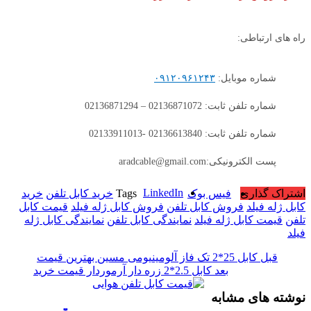
راه های ارتباطی:
شماره موبایل:
۰۹۱۲۰۹۶۱۲۴۳
شماره تلفن ثابت: 02136871072 – 02136871294
شماره تلفن ثابت: 02136613840 -02133911013
پست الکترونیکی:aradcable@gmail.com
LinkedIn
اشتراک گذاری
فیس بوک
Tags
خرید کابل تلفن
خرید
کابل ژله فیلد
فروش کابل تلفن
فروش کابل ژله فیلد
قیمت کابل
تلفن
قیمت کابل ژله فیلد
نمایندگی کابل تلفن
نمایندگی کابل ژله
فیلد
قبل
کابل 25*2 تک فاز آلومینیومی مسین بهترین قیمت
بعد
کابل 2.5*2 زره دار آرموردار قیمت خرید
نوشته های مشابه