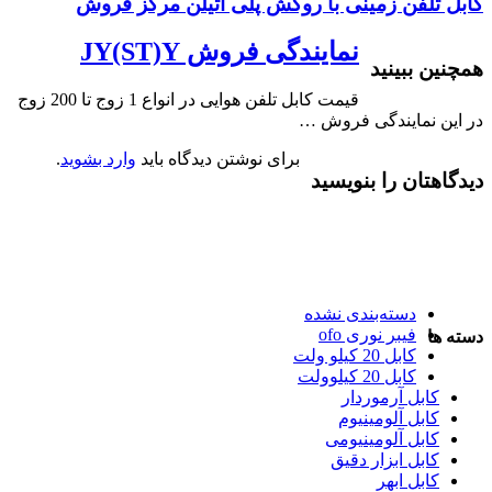
کابل تلفن زمینی با روکش پلی اتیلن مرکز فروش
نمایندگی فروش JY(ST)Y
همچنین ببینید
قیمت کابل تلفن هوایی در انواع 1 زوج تا 200 زوج
در این نمایندگی فروش …
برای نوشتن دیدگاه باید
وارد بشوید
.
دیدگاهتان را بنویسید
دسته‌بندی نشده
فیبر نوری ofo
دسته ها
کابل 20 کیلو ولت
کابل 20 کیلوولت
کابل آرموردار
کابل آلومینیوم
کابل آلومینیومی
کابل ابزار دقیق
کابل ابهر