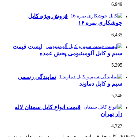
6,949
فروش ویژه کابل
جوشکاری نمره ۱۶
6,435
لیست قیمت
سیم و کابل آلومینیومی پخش عمده
5,395
نمایندگی رسمی
سیم و کابل دماوند
5,246
قیمت انواع کابل سمنان لاله
زار تهران
4,727
© 2026 | کلیه حقوق مادی و معنوی این وب سایت متعلق است به