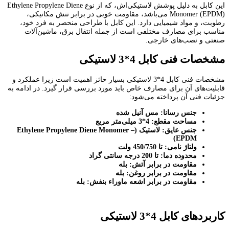
این کابل به دلیل پوشش لاستیکی‌اش، که از نوع Ethylene Propylene Diene
Monomer (EPDM) می‌باشد، مقاومت خوبی در برابر تنش مکانیکی،
رطوبت، و مواد شیمیایی دارد. این کابل با طراحی منحصر به فرد خود،
مناسب برای مصارف مختلفی است از جمله انتقال برق، ماشین‌آلات
صنعتی و نصب‌های خارجی.
مشخصات فنی کابل 4*3 لاستیکی
مشخصات فنی کابل 4*3 لاستیکی بسیار حائز اهمیت است زیرا عملکرد و
قابلیت‌های آن برای مصارف خاص باید مورد بررسی قرار گیرد. در ادامه به
جزئیات فنی آن پرداخته می‌شود:
جنس رسانا: مس آنیل شده
مساحت مقطع: 4*3 میلی‌متر مربع
جنس عایق: لاستیک
(Ethylene Propylene Diene Monomer –
EPDM)
ولتاژ نامی: تا 450/750 ولت
محدوده دما: تا 200 درجه سانتی گراد
مقاومت در برابر آتش: بله
مقاومت در برابر روغن: بله
مقاومت در برابر اشعه ماوراء بنفش: بله
کاربردهای کابل 4*3 لاستیکی