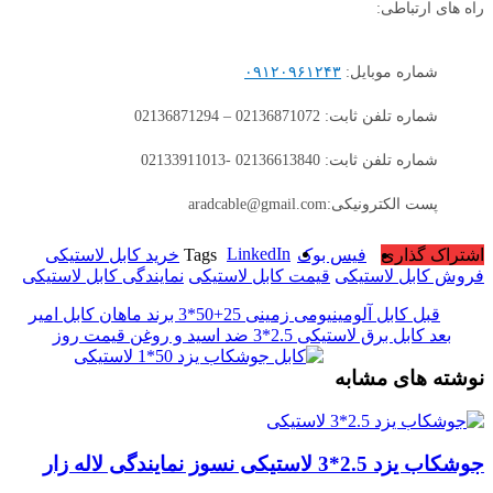
راه های ارتباطی:
شماره موبایل:
۰۹۱۲۰۹۶۱۲۴۳
شماره تلفن ثابت: 02136871072 – 02136871294
شماره تلفن ثابت: 02136613840 -02133911013
پست الکترونیکی:aradcable@gmail.com
LinkedIn
اشتراک گذاری
فیس بوک
Tags
خرید کابل لاستیکی
فروش کابل لاستیکی
قیمت کابل لاستیکی
نمایندگی کابل لاستیکی
قبل
کابل آلومینیومی زمینی 25+50*3 برند ماهان کابل امیر
بعد
کابل برق لاستیکی 2.5*3 ضد اسید و روغن قیمت روز
نوشته های مشابه
جوشکاب یزد 2.5*3 لاستیکی نسوز نمایندگی لاله زار