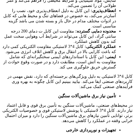
سایش، مواد شیمیایی و شرایط محیطی را فراهم می‌کند و عمر
طولانی آن را تضمین می‌کند.
انعطاف‌پذیری:
این کابل به دلیل انعطاف‌پذیری خود، نصب را
آسان‌تر می‌کند، به خصوص در فضاهای تنگ و محیط هایی که کابل
در ادوات مختلف مدام در حال باز و بسته شدن می باشد گزینه
مناسبی است.
محدوده دمایی گسترده:
مقاومت این کابل ت دمای 200 درجه
سانتی گراد، این کابل می‌تواند در شرایط آب‌ وهوایی سخت عمل
کند بدون کاهش عملکرد.
عملکرد الکتریکی:
کابل 4*3 لاستیکی مقاومت الکتریکی کمی دارد
که باعث کارایی بالا در انتقال برق و کاهش اتلاف انرژی می‌شود.
ایمنی:
این کابل با استانداردهای ایمنی سختگیرانه‌ای که شامل
مقاومت به آتش است، مطابقت دارد و در صورت وقوع حوادث از
گسترش حریق جلوگیری می کند.
کابل 4*3 لاستیکی به دلیل ویژگی‌های برجسته‌ای که دارد، نقش مهمی در
کاربردهای صنعتی ایفا می‌کند. بیایید ببینیم این کابل چگونه به بهره ‌وری
فرآیندهای صنعتی کمک می‌کند:
تأمین نیاز برق ماشین‌آلات سنگین
در محیط‌های صنعتی، ماشین‌آلات سنگین به تأمین برق قوی و قابل اعتماد
نیاز دارند. کابل 4*3 لاستیکی با پوشش لاستیکی قوی و خصوصیات الکتریکی
برتر، توانایی تأمین نیازهای برق ماشین‌آلات سنگین را دارد و میزان احتمال
خرابی وقفه در عملکرد را کاهش می‌دهد.
تجهیزات و نورپردازی خارجی