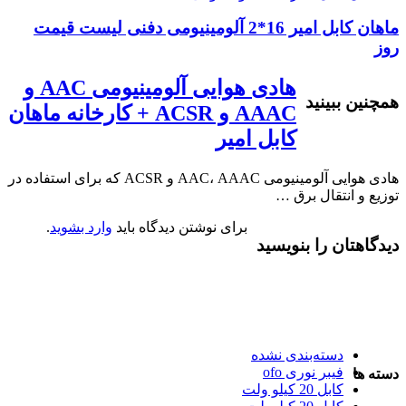
ماهان کابل امیر 16*2 آلومینیومی دفنی لیست قیمت
روز
هادی هوایی آلومینیومی AAC و
همچنین ببینید
AAAC و ACSR + کارخانه ماهان
کابل امیر
هادی هوایی آلومینیومی AAC، AAAC و ACSR که برای استفاده در
توزیع و انتقال برق …
برای نوشتن دیدگاه باید
وارد بشوید
.
دیدگاهتان را بنویسید
دسته‌بندی نشده
فیبر نوری ofo
دسته ها
کابل 20 کیلو ولت