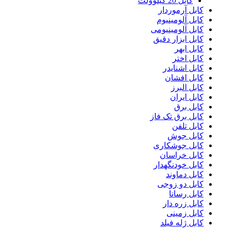
کابل 20 کیلوولت
کابل آرموردار
کابل آلومینیوم
کابل آلومینیومی
کابل ابزار دقیق
کابل ابهر
کابل اختر
کابل اشنایدر
کابل افشان
کابل البرز
کابل ایران
کابل برق
کابل برق تک فاز
کابل تلفن
کابل جوش
کابل جوشکاری
کابل خراسان
کابل خودنگهدار
کابل دماوند
کابل دو زوجی
کابل رسانا
کابل زره دار
کابل زمینی
کابل ژله فیلد