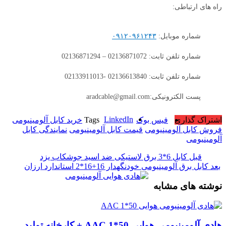
راه های ارتباطی:
شماره موبایل:
۰۹۱۲۰۹۶۱۲۴۳
شماره تلفن ثابت: 02136871072 – 02136871294
شماره تلفن ثابت: 02136613840 -02133911013
پست الکترونیکی:aradcable@gmail.com
LinkedIn
اشتراک گذاری
فیس بوک
Tags
خرید کابل آلومینیومی
فروش کابل آلومینیومی
قیمت کابل آلومینیومی
نمایندگی کابل
آلومینیومی
قبل
کابل 6*3 برق لاستیکی ضد اسید جوشکاب یزد
بعد
کابل برق آلومینیومی خودنگهدار 16+16*2 استاندارد ارزان
نوشته های مشابه
هادی آلومینیومی هوایی 50*1 AAC + کارخانه تولید