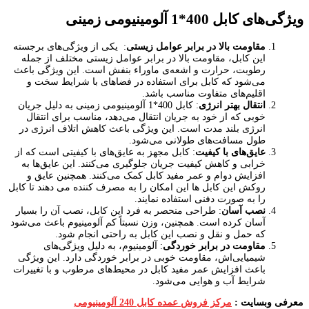
ویژگی‌های کابل 400*1 آلومینیومی زمینی
مقاومت بالا در برابر عوامل زیستی
: یکی از ویژگی‌های برجسته
این کابل، مقاومت بالا در برابر عوامل زیستی مختلف از جمله
رطوبت، حرارت و اشعه‌ی ماوراء بنفش است. این ویژگی باعث
می‌شود که کابل برای استفاده در فضاهای با شرایط سخت و
اقلیم‌های متفاوت مناسب باشد.
انتقال بهتر انرژی
: کابل 400*1 آلومینیومی زمینی به دلیل جریان
خوبی که از خود به جریان انتقال می‌دهد، مناسب برای انتقال
انرژی بلند مدت است. این ویژگی باعث کاهش اتلاف انرژی در
طول مسافت‌های طولانی می‌شود.
عایق‌های با کیفیت
: کابل مجهز به عایق‌های با کیفیتی است که از
خرابی و کاهش کیفیت جریان جلوگیری می‌کنند. این عایق‌ها به
افزایش دوام و عمر مفید کابل کمک می‌کنند. همچنین عایق و
روکش این کابل ها این امکان را به مصرف کننده می دهند تا کابل
را به صورت دفنی استفاده نمایند.
نصب آسان
: طراحی منحصر به فرد این کابل، نصب آن را بسیار
آسان کرده است. همچنین، وزن نسبتاً کم آلومینیوم باعث می‌شود
که حمل و نقل و نصب این کابل به راحتی انجام شود.
مقاومت در برابر خوردگی
: آلومینیوم، به دلیل ویژگی‌های
شیمیایی‌اش، مقاومت خوبی در برابر خوردگی دارد. این ویژگی
باعث افزایش عمر مفید کابل در محیط‌های مرطوب و با تغییرات
شرایط آب و هوایی می‌شود.
معرفی وبسایت :
مرکز فروش عمده کابل 240 آلومینیومی