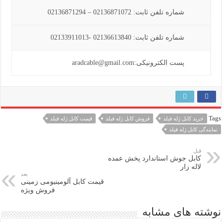
شماره تلفن ثابت: 02136871072 – 02136871294
شماره تلفن ثابت: 02136613840 -02133911013
پست الکترونیکی:aradcable@gmail.com
Tags
خرید کابل ژله فیلد
فروش کابل ژله فیلد
قیمت کابل ژله فیلد
نمایندگی کابل ژله فیلد
قبل
کابل جوش استاندارد پخش عمده
لاله زار
بعد
قیمت کابل آلومینیومی زمینی
فروش ویژه
نوشته های مشابه