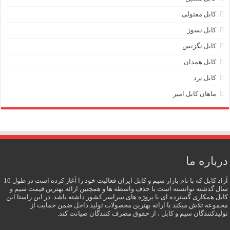
کابل مفتولی
کابل نسوز
کابل نگزنس
کابل همدان
کابل یزد
ماهان کابل امیر
درباره ما
آراد کابل که با نام بازار سیم و کابل ایران فعالیت خود را آغاز کرده است در طول 10
سال گذشته توانسته است با حذف واسطه ها و همچنین ارائه بهترین قیمت سیم و
کابل همکاری گسترده ای با پروژه های سراسر کشور داشته باشد. در این راستا این
مجموعه تلاش میکند با ارائه بهترین محصولات تولید داخل ضمن حمایت از
تولیدکنندگان سیم و کابل ، از حقوق مصرف کنندگان صیانت کند.