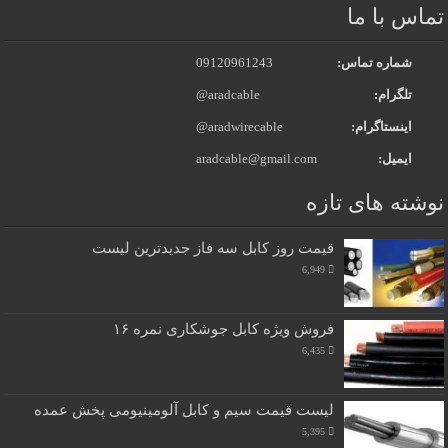
تماس با ما
شماره تماس:
09120961243
تلگرام:
@aradcable
اینستاگرام:
@aradwirecable
ایمیل:
aradcable@gmail.com
نوشته های تازه
قیمت روز کابل سه فاز جدیدترین لیست
6,949
فروش ویژه کابل جوشکاری نمره ۱۶
6,435
لیست قیمت سیم و کابل آلومینیومی پخش عمده
5,395