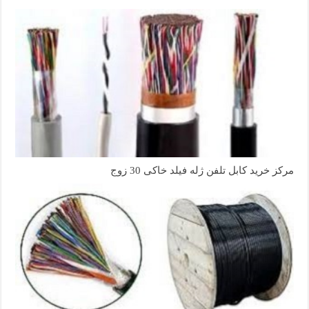
مرکز خرید کابل تلفن ژله فیلد خاکی 30 زوج