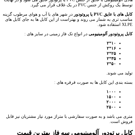
توسط یک روکش از جنس PVC در یک غلاف قرار می گیرد.
کابل های با عایق
PVC
یا پروتودور
در شهر های با آب و هوای مرطوب گزینه
مناسب تری به شمار می روند و بهتراست از این کابل ها به جای کابل های
XLPE استفاده شود.
کابل پروتودور آلومینیومی
در انواع تک فاز زمینی در سایز های :
۱۰*۲
۱۶*۲
۲۵*۲
۳۵*۲
۵۰*۲
تولید می شوند.
بسته بندی این کابل ها به صورت قرقره های :
۱۰۰۰
۱۵۰۰
۲۰۰۰
۲۵۰۰
متری می باشد و به صورت سفارشی با متراژ مورد نیاز مشتریان نیز قابل
فروش است.
کابل پرتودور آلومینیومی سه فاز بهترین قیمت