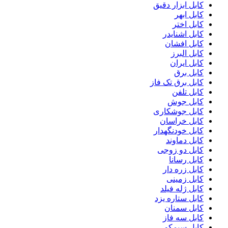
کابل ابزار دقیق
کابل ابهر
کابل اختر
کابل اشنایدر
کابل افشان
کابل البرز
کابل ایران
کابل برق
کابل برق تک فاز
کابل تلفن
کابل جوش
کابل جوشکاری
کابل خراسان
کابل خودنگهدار
کابل دماوند
کابل دو زوجی
کابل رسانا
کابل زره دار
کابل زمینی
کابل ژله فیلد
کابل ستاره یزد
کابل سمنان
کابل سه فاز
کابل سیمکو