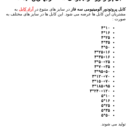
کابل پروتودور آلومینیومی سه فاز
در سایز های متنوع در
آراد کابل
به
مشتریان این کابل ها عرضه می شود. این کابل ها در سایز های مختلف به
صورت :
۱۰*۴
۱۶*۴
۲۵*۴
۳۵*۴
۵۰*۴
۲۵+۱۶*۳
۳۵+۱۶*۳
۵۰+۲۵*۳
۷۰+۳۵*۳
۹۵+۵۰*۳
۱۲۰+۷۰*۳
۱۵۰+۷۰*۳
۱۸۵+۹۵*۳
۲۴۰+۱۲۰*۳
۱۰*۵
۱۶*۵
۲۵*۵
۳۵*۵
۵۰*۵
تولید می شوند.