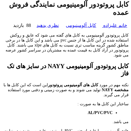
کابل پروتودور آلومینیومی نمایندگی فروش
عمده
خانم علیزاده
کابل آلومینیومی
نظری بدهید
88 بازدید
کابل پروتودور آلومینیومی به کابل های گفته می شود که عایق و روکش
استفاده شده در این کابل ها از جنس pvc می باشد و این کابل ها در برخی
مناطق کشور گزینه مناسب تری نسبت به کابل های xlpe می باشند. کابل
پروتودور در آراد کابل به قیمت عمده به مشتریان در سراسر کشور عرضه
می شود.
کابل پروتودور آلومینیومی
NAYY
در سایز های تک
فاز
نکته مهم در مورد
کابل های آلومینیومی پروتودور
این است که این کابل ها با
مشخصه
NAYY
تولید می شوند و به صورت زمینی و دفنی مورد استفاده
قرار می گیرند.
ساختار این کابل ها به صورت :
AL/PVC/PVC
می باشد.
هادی آلومینیومی با عایق از جنس PVC یا پرتودور عایق می شود و در نهایت