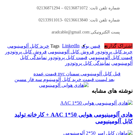
شماره تلفن ثابت: 02136871072 – 02136871294
شماره تلفن ثابت: 02136613840 -02133911013
پست الکترونیکی:aradcable@gmail.com
LinkedIn
اشتراک گذاری
فیس بوک
Tags
خرید کابل آلومینیومی
خرید کابل پروتودور
فروش کابل آلومینیومی
فروش کابل پروتودور
قیمت کابل آلومینیومی
قیمت کابل پروتودور
نمایندگی کابل
آلومینیومی
نمایندگی کابل پروتودور
قبل
کابل آلومینیومی سمنان pvc قیمت عمده
بعد
لیست قیمت خرید کابل آلومینیوم سه فاز مسین
نوشته های مشابه
هادی آلومینیومی هوایی 50*1 AAC + کارخانه تولید
کابل آلومینیومی