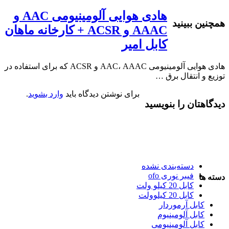
هادی هوایی آلومینیومی AAC و
همچنین ببینید
AAAC و ACSR + کارخانه ماهان
کابل امیر
هادی هوایی آلومینیومی AAC، AAAC و ACSR که برای استفاده در
توزیع و انتقال برق …
برای نوشتن دیدگاه باید
وارد بشوید
.
دیدگاهتان را بنویسید
دسته‌بندی نشده
فیبر نوری ofo
دسته ها
کابل 20 کیلو ولت
کابل 20 کیلوولت
کابل آرموردار
کابل آلومینیوم
کابل آلومینیومی