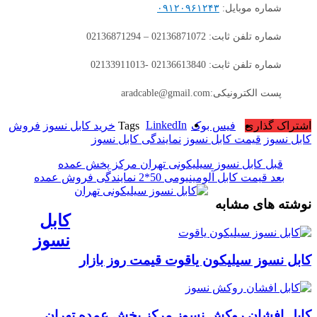
شماره موبایل:
۰۹۱۲۰۹۶۱۲۴۳
شماره تلفن ثابت: 02136871072 – 02136871294
شماره تلفن ثابت: 02136613840 -02133911013
پست الکترونیکی:aradcable@gmail.com
LinkedIn
اشتراک گذاری
فیس بوک
Tags
خرید کابل نسوز
فروش
کابل نسوز
قیمت کابل نسوز
نمایندگی کابل نسوز
قبل
کابل نسوز سیلیکونی تهران مرکز پخش عمده
بعد
قیمت کابل آلومینیومی 50*2 نمایندگی فروش عمده
نوشته های مشابه
کابل
نسوز
کابل نسوز سیلیکون یاقوت قیمت روز بازار
کابل افشان روکش نسوز مرکز پخش عمده تهران