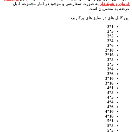
فرمان و شیلد دار
به صورت سفارشی و موجود در انبار مجموعه قابل
عرضه به مشتریان است.
این کابل های در سایز های پرکاربرد :
1*2
5*2
5*2
4*2
6*2
10*2
16*2
5*3
5*3
4*3
6*3
10*3
16*3
1*4
5*4
5*4
4*4
6*4
10*4
16*4
1*5
5*5
5*5