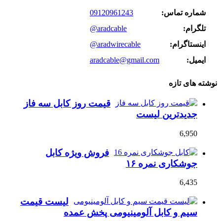
شماره تماس:
09120961243
تلگرام:
@aradcable
اینستاگرام:
@aradwirecable
ایمیل:
aradcable@gmail.com
نوشته های تازه
قیمت روز کابل سه فاز
جدیدترین لیست
6,950
فروش ویژه کابل
جوشکاری نمره ۱۶
6,435
لیست قیمت
سیم و کابل آلومینیومی پخش عمده