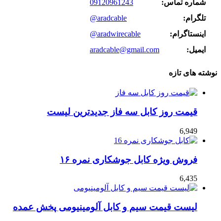
شماره تماس:
09120961243
تلگرام:
@aradcable
اینستاگرام:
@aradwirecable
ایمیل:
aradcable@gmail.com
نوشته های تازه
قیمت روز کابل سه فاز جدیدترین لیست
6,949
فروش ویژه کابل جوشکاری نمره ۱۶
6,435
لیست قیمت سیم و کابل آلومینیومی پخش عمده