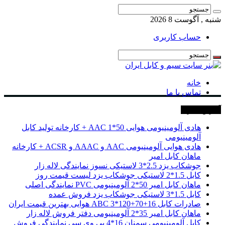
شنبه , آگوست 8 2026
حساب کاربری
خانه
تماس با ما
آخرین خبرها
هادی آلومینیومی هوایی 50*1 AAC + کارخانه تولید کابل
آلومینیومی
هادی هوایی آلومینیومی AAC و AAAC و ACSR + کارخانه
ماهان کابل امیر
جوشکاب یزد 2.5*3 لاستیکی نسوز نمایندگی لاله زار
کابل 1.5*2 لاستیکی جوشکاب یزد لیست قیمت روز
ماهان کابل امیر 50*2 آلومینیومی PVC نمایندگی اصلی
کابل 1.5*3 لاستیکی جوشکاب یزد فروش عمده
صادرات کابل 16+70+120*3 ABC هوایی بهترین قیمت ایران
ماهان کابل امیر 35*2 آلومینیومی دفتر فروش لاله زار
کابل آلومینیومی سمنان 16*4 پی وی سی نمایندگی فروش