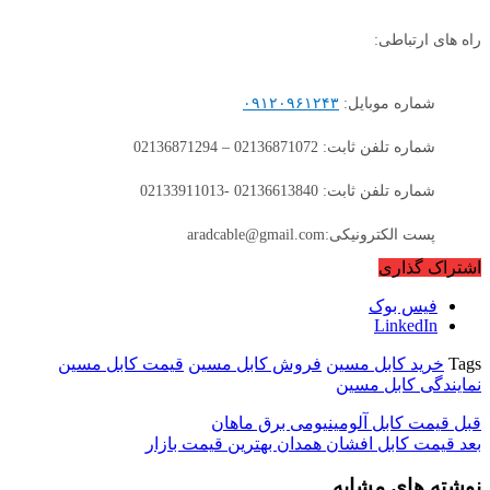
راه های ارتباطی:
شماره موبایل:
۰۹۱۲۰۹۶۱۲۴۳
شماره تلفن ثابت: 02136871072 – 02136871294
شماره تلفن ثابت: 02136613840 -02133911013
پست الکترونیکی:aradcable@gmail.com
اشتراک گذاری
فیس بوک
LinkedIn
Tags
خرید کابل مسین
فروش کابل مسین
قیمت کابل مسین
نمایندگی کابل مسین
قبل
قیمت کابل آلومینیومی برق ماهان
بعد
قیمت کابل افشان همدان بهترین قیمت بازار
نوشته های مشابه