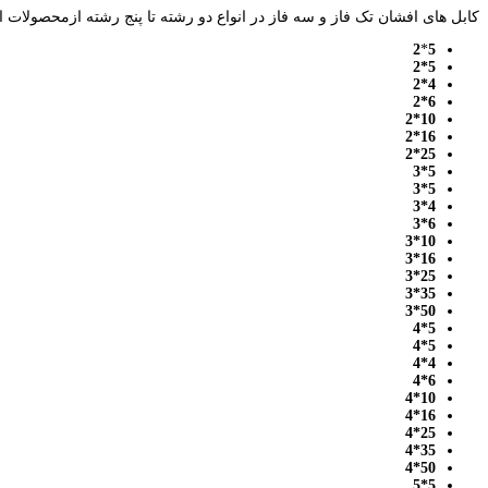
کابل های افشان تک فاز و سه فاز در انواع دو رشته تا پنج رشته ازمحصولات ا
2
*
5
5*2
4*2
6*2
10*2
16*2
25*2
5*3
5*3
4*3
6*3
10*3
16*3
25*3
35*3
50*3
5*4
5*4
4*4
6*4
10*4
16*4
25*4
35*4
50*4
5*5