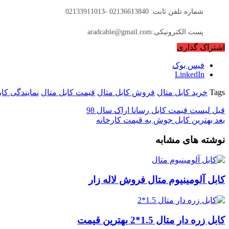
شماره تلفن ثابت: 02136613840 -02133911013
پست الکترونیکی:aradcable@gmail.com
اشتراک گذاری
فیس بوک
LinkedIn
Tags
خرید کابل متال
فروش کابل متال
قیمت کابل متال
نمایندگی کاب
قبل
لیست قیمت کابل رسانا اراک سال 98
بعد
بهترین کابل جوش به قیمت کارخانه
نوشته های مشابه
کابل آلومینیوم متال فروش لاله زار
کابل زره دار متال 1.5*2 بهترین قیمت