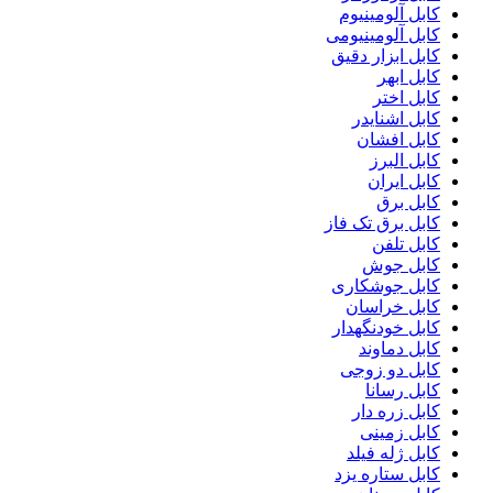
کابل آلومینیوم
کابل آلومینیومی
کابل ابزار دقیق
کابل ابهر
کابل اختر
کابل اشنایدر
کابل افشان
کابل البرز
کابل ایران
کابل برق
کابل برق تک فاز
کابل تلفن
کابل جوش
کابل جوشکاری
کابل خراسان
کابل خودنگهدار
کابل دماوند
کابل دو زوجی
کابل رسانا
کابل زره دار
کابل زمینی
کابل ژله فیلد
کابل ستاره یزد