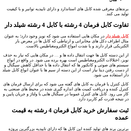
برندهای معرفی شده کابل های استاندارد و دارای تاییدیه توانیر و با کیفیت
تولید می کنند.
تفاوت کابل فرمان 4 رشته با کابل 4 رشته شیلد دار
کابل شیلد دار
در مکان هایی استفاده می شود که نویز وجود دارد؛ به عنوان
مثال اطراف دکل های مخابراتی و ارتباطی که کابل ها در معرض بار
الکتریکی قرار دارند و یا شدت امواج الکترومغناطیس بالاست.
از این دسته کابل ها جهت انتقال داده ها و … در مکان هایی که نیاز به حذف
نویز، اختلالات الکترومغناطیس است بهره برده می شود. در واقع در انواع
سیستم های صوتی و کانکتور ها که انتقال داده ها با حداقل کاهش سیگنال و
از دست رفتن دیتا نیاز است از این دسته از سیم ها با عنوان انواع کابل شیلد
دار استفاده می شود.
کابل کنترل یا فرمان به کابل های گفته می شود که برای ارسال فرمان های
کنترل کننده و دریافت کمیت های اندازه گیری شده در محیط های صنعتی به
کار می رود. کابل های کنترل عموما در سیگنال هایی با ولتاژ و جریان پایین و
در نتیجه قدرت کم کاربرد دارد.
ثبت سفارش خرید کابل فرمان 4 رشته به قیمت
عمده
برترین برند های تولید کننده این کابل ها که دارای تاییدیه بزرگترین پروژه