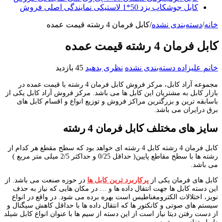
کابل جوشکاب یزد 50*1 لاستیکی نمایندگی اصلی فروش
خانه
/
دسته‌بندی نشده
/
کابل فرمان 4 رشته قیمت عمده
کابل فرمان 4 رشته قیمت عمده
خانم علیزاده
دسته‌بندی نشده
نظری بدهید
45 بازدید
مجموعه آراد کابل، مرکز فروش کابل فرمان 4 رشته با قیمت عمده در
بازار کابل به مشتریان این کابل ها می باشد. مرکز فروش آراد کابل یکی از
باسابقه ترین و بزرگترین مراکز فروش و توزیع انواع و اقسام کابل های
برق درایران می باشد.
سایز های مختلف کابل فرمان 4 رشته
کابل فرمان 4 رشته کابل 4 رشته ای خواهد بود که سطح مقطع هر کدام از
رشته ها با سطح مقاطع پایین( حداقل 0/25 و حداکثر 2/5 میلی متر مربع )
می باشد.
کابل های فرمان یکی از
پرکاربرد ترین کابل ها
در حوزه صنعت می باشد. از
این دسته کابل ها جهت انتقال داده ها و … در مکان هایی که نیاز به حذف
نویز، اختلالات الکترومغناطیس است بهره برده می شود. در واقع در انواع
سیستم های صوتی و کانکتور ها که انتقال داده ها با حداقل کاهش سیگنال و
از دست رفتن دیتا نیاز است از این دسته از سیم ها با عنوان انواع کابل شیلد