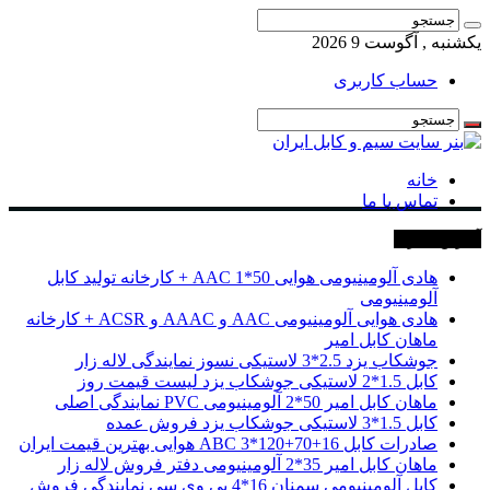
یکشنبه , آگوست 9 2026
حساب کاربری
خانه
تماس با ما
آخرین خبرها
هادی آلومینیومی هوایی 50*1 AAC + کارخانه تولید کابل
آلومینیومی
هادی هوایی آلومینیومی AAC و AAAC و ACSR + کارخانه
ماهان کابل امیر
جوشکاب یزد 2.5*3 لاستیکی نسوز نمایندگی لاله زار
کابل 1.5*2 لاستیکی جوشکاب یزد لیست قیمت روز
ماهان کابل امیر 50*2 آلومینیومی PVC نمایندگی اصلی
کابل 1.5*3 لاستیکی جوشکاب یزد فروش عمده
صادرات کابل 16+70+120*3 ABC هوایی بهترین قیمت ایران
ماهان کابل امیر 35*2 آلومینیومی دفتر فروش لاله زار
کابل آلومینیومی سمنان 16*4 پی وی سی نمایندگی فروش