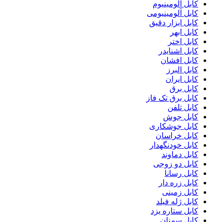
کابل آلومینیوم
کابل آلومینیومی
کابل ابزار دقیق
کابل ابهر
کابل اختر
کابل اشنایدر
کابل افشان
کابل البرز
کابل ایران
کابل برق
کابل برق تک فاز
کابل تلفن
کابل جوش
کابل جوشکاری
کابل خراسان
کابل خودنگهدار
کابل دماوند
کابل دو زوجی
کابل رسانا
کابل زره دار
کابل زمینی
کابل ژله فیلد
کابل ستاره یزد
کابل سمنان