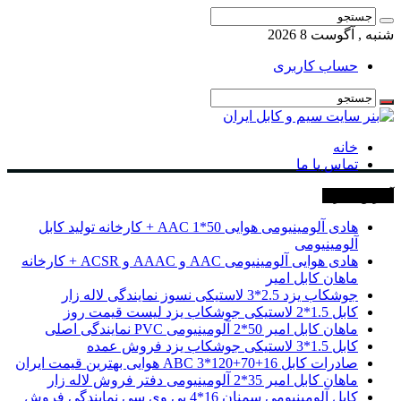
شنبه , آگوست 8 2026
حساب کاربری
خانه
تماس با ما
آخرین خبرها
هادی آلومینیومی هوایی 50*1 AAC + کارخانه تولید کابل
آلومینیومی
هادی هوایی آلومینیومی AAC و AAAC و ACSR + کارخانه
ماهان کابل امیر
جوشکاب یزد 2.5*3 لاستیکی نسوز نمایندگی لاله زار
کابل 1.5*2 لاستیکی جوشکاب یزد لیست قیمت روز
ماهان کابل امیر 50*2 آلومینیومی PVC نمایندگی اصلی
کابل 1.5*3 لاستیکی جوشکاب یزد فروش عمده
صادرات کابل 16+70+120*3 ABC هوایی بهترین قیمت ایران
ماهان کابل امیر 35*2 آلومینیومی دفتر فروش لاله زار
کابل آلومینیومی سمنان 16*4 پی وی سی نمایندگی فروش