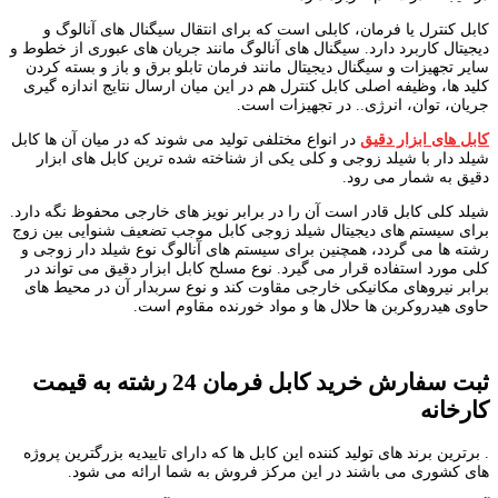
کابل کنترل یا فرمان، کابلی است که برای انتقال سیگنال های آنالوگ و
دیجیتال کاربرد دارد. سیگنال های آنالوگ مانند جریان های عبوری از خطوط و
سایر تجهیزات و سیگنال دیجیتال مانند فرمان تابلو برق و باز و بسته کردن
کلید ها، وظیفه اصلی کابل کنترل هم در این میان ارسال نتایج اندازه گیری
جریان، توان، انرژی.. در تجهیزات است.
کابل های ابزار دقیق
در انواع مختلفی تولید می شوند که در میان آن ها کابل
شیلد دار با شیلد زوجی و کلی یکی از شناخته شده ترین کابل های ابزار
دقیق به شمار می رود.
شیلد کلی کابل قادر است آن را در برابر نویز های خارجی محفوظ نگه دارد.
برای سیستم های دیجیتال شیلد زوجی کابل موجب تضعیف شنوایی بین زوج
رشته ها می گردد، همچنین برای سیستم های آنالوگ نوع شیلد دار زوجی و
کلی مورد استفاده قرار می گیرد. نوع مسلح کابل ابزار دقیق می تواند در
برابر نیروهای مکانیکی خارجی مقاوت کند و نوع سربدار آن در محیط های
حاوی هیدروکربن ها حلال ها و مواد خورنده مقاوم است.
ثبت سفارش خرید کابل فرمان 24 رشته به قیمت
کارخانه
. برترین برند های تولید کننده این کابل ها که دارای تاییدیه بزرگترین پروژه
های کشوری می باشند در این مرکز فروش به شما ارائه می شود.