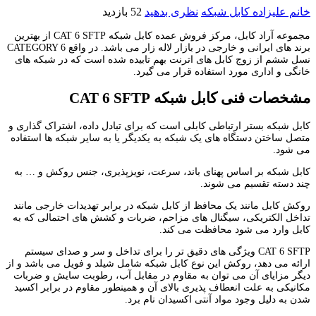
خانم علیزاده
کابل شبکه
نظری بدهید
52 بازدید
مجموعه آراد کابل، مرکز فروش عمده کابل شبکه CAT 6 SFTP از بهترین
برند های ایرانی و خارجی در بازار لاله زار می باشد. در واقع CATEGORY 6
نسل ششم از زوج کابل های اترنت بهم تابیده شده است که در شبکه های
خانگی و اداری مورد استفاده قرار می گیرد.
مشخصات فنی کابل شبکه
CAT 6 SFTP
کابل شبکه بستر ارتباطی کابلی است که برای تبادل داده، اشتراک گذاری و
متصل ساختن دستگاه های یک شبکه به یکدیگر یا به سایر شبکه ها استفاده
می شود.
کابل شبکه بر اساس پهنای باند، سرعت، نویزپذیری، جنس روکش و … به
چند دسته تقسیم می شوند.
روکش کابل مانند یک محافظ از کابل شبکه در برابر تهدیدات خارجی مانند
تداخل الکتریکی، سیگنال های مزاحم، ضربات و کشش های احتمالی که به
کابل وارد می شود محافظت می کند.
CAT 6 SFTP ویژگی های دقیق تر را برای تداخل و سر و صدای سیستم
ارائه می دهد، روکش این نوع کابل شبکه شامل شیلد و فویل می باشد و از
دیگر مزایای آن می توان به مقاوم در مقابل آب، رطوبت سایش و ضربات
مکانیکی به علت انعطاف پذیری بالای آن و همینطور مقاوم در برابر اکسید
شدن به دلیل وجود مواد آنتی اکسیدان نام برد.