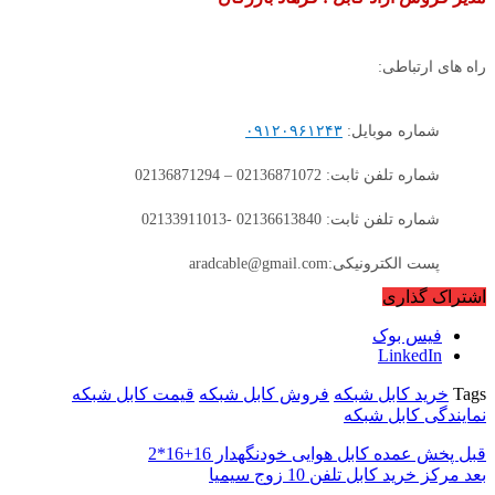
راه های ارتباطی:
شماره موبایل:
۰۹۱۲۰۹۶۱۲۴۳
شماره تلفن ثابت: 02136871072 – 02136871294
شماره تلفن ثابت: 02136613840 -02133911013
پست الکترونیکی:aradcable@gmail.com
اشتراک گذاری
فیس بوک
LinkedIn
Tags
خرید کابل شبکه
فروش کابل شبکه
قیمت کابل شبکه
نمایندگی کابل شبکه
قبل
پخش عمده کابل هوایی خودنگهدار 16+16*2
بعد
مرکز خرید کابل تلفن 10 زوج سیمیا