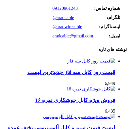
شماره تماس:
09120961243
تلگرام:
@aradcable
اینستاگرام:
@aradwirecable
ایمیل:
aradcable@gmail.com
نوشته های تازه
قیمت روز کابل سه فاز جدیدترین لیست
6,949
فروش ویژه کابل جوشکاری نمره ۱۶
6,435
لیست قیمت سیم و کابل آلومینیومی پخش عمده