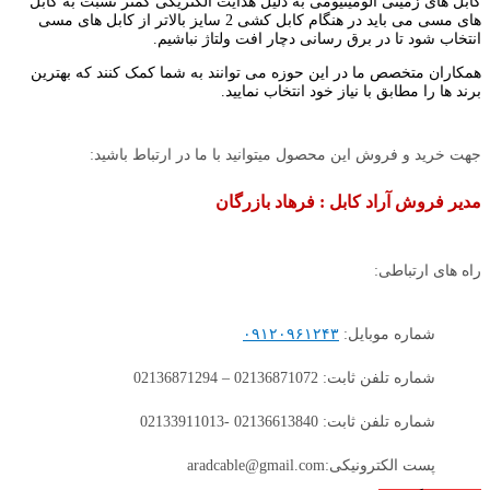
کابل های زمینی آلومینیومی به دلیل هدایت الکتریکی کمتر نسبت به کابل
های مسی می باید در هنگام کابل کشی 2 سایز بالاتر از کابل های مسی
انتخاب شود تا در برق رسانی دچار افت ولتاژ نباشیم.
همکاران متخصص ما در این حوزه می توانند به شما کمک کنند که بهترین
برند ها را مطابق با نیاز خود انتخاب نمایید.
جهت خرید و فروش این محصول میتوانید با ما در ارتباط باشید:
مدیر فروش آراد کابل : فرهاد بازرگان
راه های ارتباطی:
شماره موبایل:
۰۹۱۲۰۹۶۱۲۴۳
شماره تلفن ثابت: 02136871072 – 02136871294
شماره تلفن ثابت: 02136613840 -02133911013
پست الکترونیکی:aradcable@gmail.com