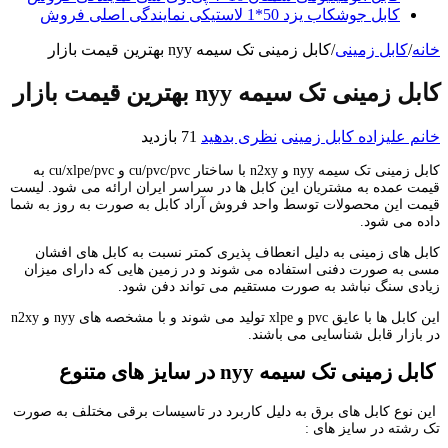
کابل جوشکاب یزد 50*1 لاستیکی نمایندگی اصلی فروش
خانه
/
کابل زمینی
/
کابل زمینی تک سیمه nyy بهترین قیمت بازار
کابل زمینی تک سیمه nyy بهترین قیمت بازار
خانم علیزاده
کابل زمینی
نظری بدهید
71 بازدید
کابل زمینی تک سیمه nyy و n2xy با ساختار cu/pvc/pvc و cu/xlpe/pvc به
قیمت عمده به مشتریان این کابل ها در سراسر ایران ارائه می شود. لیست
قیمت این محصولات توسط واحد فروش آراد کابل به صورت به روز به شما
داده می شود.
کابل های زمینی به دلیل انعطاف پذیری کمتر نسبت به کابل های افشان
مسی به صورت دفنی استفاده می شوند و در زمین هایی که دارای میزان
زیادی سنگ نباشد به صورت مستقیم می تواند دفن شود.
این کابل ها با عایق pvc و xlpe تولید می شوند و با مشخصه های nyy و n2xy
در بازار قابل شناسایی می باشند.
کابل زمینی تک سیمه
nyy
در سایز های متنوع
این نوع کابل های برق به دلیل کاربرد در تاسیسات برقی مختلف به صورت
تک رشته در سایز های :