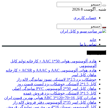
شنبه , آگوست 8 2026
حساب کاربری
خانه
تماس با ما
آخرین خبرها
هادی آلومینیومی هوایی 50*1 AAC + کارخانه تولید کابل
آلومینیومی
هادی هوایی آلومینیومی AAC و AAAC و ACSR + کارخانه
ماهان کابل امیر
جوشکاب یزد 2.5*3 لاستیکی نسوز نمایندگی لاله زار
کابل 1.5*2 لاستیکی جوشکاب یزد لیست قیمت روز
ماهان کابل امیر 50*2 آلومینیومی PVC نمایندگی اصلی
کابل 1.5*3 لاستیکی جوشکاب یزد فروش عمده
صادرات کابل 16+70+120*3 ABC هوایی بهترین قیمت ایران
ماهان کابل امیر 35*2 آلومینیومی دفتر فروش لاله زار
کابل آلومینیومی سمنان 16*4 پی وی سی نمایندگی فروش