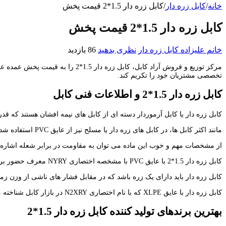
خانه
/
کابل زره دار
/
کابل زره دار 1.5*2 قیمت پخش
کابل زره دار 1.5*2 قیمت پخش
خانم علیزاده
کابل زره دار
نظری بدهید
86 بازدید
مرکز توزیع و فروش آراد کابل، کا
تخصصی مشتریان خود را تکریم کند.
کابل زره دار 1.5*2 و اطلاعات فنی کابل
کابل زره دار یا کابل آرموردار دسته ای از کابل های نیمه افشان هستند که قدرت هادی بالای
مانند اکثر کابل ها، در کابل های زره دار یا مسلح نیز از عایق PVC استفاده شده است به دلیل بالا بودن مقاومت در برابر آب و همچنین خواص الکتریکی بهتر از این نمونه عایق در ساختن کابل فشار ضعیف استفاده می شود.
از مشخصات مهم و خوب این ماده می توان به مقاومت در برابر شعله اشاره 
کابل زره دار 1.5*2 با عایق PVC با مشخصه اختصاری NYRY معرف حضور برخی خریداران می باشد.
کابل زره دار باید دارای یک زره باشد که در مقابل فشار های ناشی از وزن زم
کابل زره دار با عایق XLPE که با نام اختصاری N2XRY در بازار کابل شناخته می شود به دلیل مقاومت در برابر آب و همچنین خاصیت های بهتر الکتریکی و تحمل درجه حرارت بالا جزء خط تولید کارخانه ها می باشد.
بهترین برندهای تولید کننده کابل زره دار 1.5*2