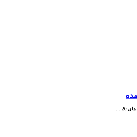
مده
 20 …