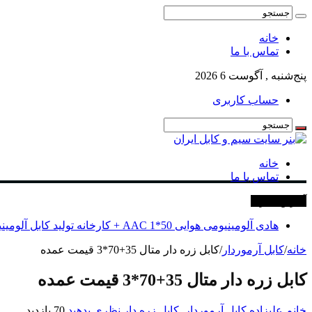
خانه
تماس با ما
پنج‌شنبه , آگوست 6 2026
حساب کاربری
خانه
تماس با ما
آخرین خبرها
هادی آلومینیومی هوایی 50*1 AAC + کارخانه تولید کابل آلومینیومی
خانه
/
کابل آرموردار
/
کابل زره دار متال 35+70*3 قیمت عمده
کابل زره دار متال 35+70*3 قیمت عمده
خانم علیزاده
کابل آرموردار
,
کابل زره دار
نظری بدهید
70 بازدید