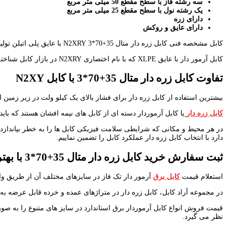
سه رشته فاز با سطح مقطع 50 میلی متر مربع
یک رشته نول با سطح مقطع 25 میلی متر مربع
دارای زره
دارای عایق و روکش
کابل مشخصه فنی کابل زره دار متال 35+70*3 N2XRY با عایق پلی اتیلن تولید می شوند
کابل آرمور دار با عایق XLPE که با نام اختصاری N2XRY در بازار کابل شناخته می شود به دلیل مقاومت در برابر آب و همچنین خاصیت های بهتر الکتریکی و تحمل درجه حرارت بالا جزء لیست فروش آراد کابل قرار داد.
تفاوت کابل زره دار متال
35
+
70
*3
با کابل
N2XY
بیشترین استفاده از کابل زره دار برای فشار بالای یک کیلو ولت در زیر زمین
کابل زره دار
یا کابل آرموردار دسته ای از کابل های نیمه افشان هستند که با
در هر محیط و مکانی که شرایطی سلامت فیزیکی کابل ها را به خطر بیاندازد
دارد با انتخاب کابل زره دار عملکرد کابل را تضمین نماییم.
ثبت سفارش خرید کابل زره دار متال
35
+
70
*3
با به
استعلام قیمت
کابل برق
آرمور دار تک فاز در سایزهای مختلف آن از طریق وا
در مجموعه آراد کابل، کابل زره دار در متراژهای عمده و خرده قابل عرضه
قیمت فروش انواع کابل آرموردار برق استاندارد در سایز های متنوع را به صورت
نظر می گیرد.