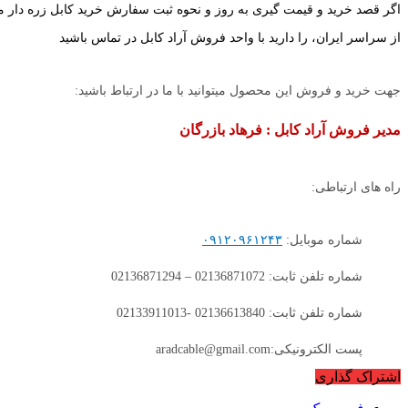
اگر قصد خرید و قیمت گیری به روز و نحوه ثبت سفارش خرید کابل زره دار متال 35+70*3 با بهترین
از سراسر ایران، را دارید با واحد فروش آراد کابل در تماس باشید
جهت خرید و فروش این محصول میتوانید با ما در ارتباط باشید:
مدیر فروش آراد کابل : فرهاد بازرگان
راه های ارتباطی:
شماره موبایل:
۰۹۱۲۰۹۶۱۲۴۳
شماره تلفن ثابت: 02136871072 – 02136871294
شماره تلفن ثابت: 02136613840 -02133911013
پست الکترونیکی:aradcable@gmail.com
اشتراک گذاری