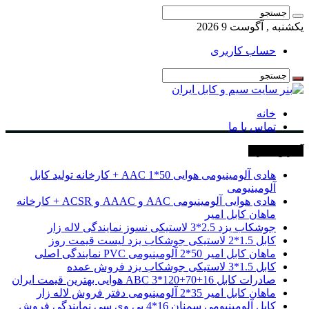
یکشنبه , آگوست 9 2026
حساب کاربری
خانه
تماس با ما
آخرین خبرها
هادی آلومینیومی هوایی 50*1 AAC + کارخانه تولید کابل
آلومینیومی
هادی هوایی آلومینیومی AAC و AAAC و ACSR + کارخانه
ماهان کابل امیر
جوشکاب یزد 2.5*3 لاستیکی نسوز نمایندگی لاله زار
کابل 1.5*2 لاستیکی جوشکاب یزد لیست قیمت روز
ماهان کابل امیر 50*2 آلومینیومی PVC نمایندگی اصلی
کابل 1.5*3 لاستیکی جوشکاب یزد فروش عمده
صادرات کابل 16+70+120*3 ABC هوایی بهترین قیمت ایران
ماهان کابل امیر 35*2 آلومینیومی دفتر فروش لاله زار
کابل آلومینیومی سمنان 16*4 پی وی سی نمایندگی فروش