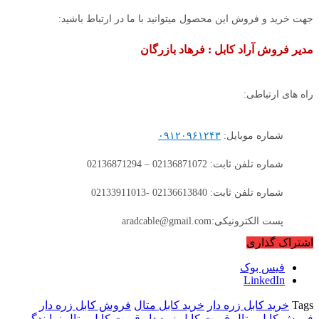
جهت خرید و فروش این محصول میتوانید با ما در ارتباط باشید:
مدیر فروش آراد کابل : فرهاد بازرگان
راه های ارتباطی:
شماره موبایل:
۰۹۱۲۰۹۶۱۲۴۳
شماره تلفن ثابت: 02136871072 – 02136871294
شماره تلفن ثابت: 02136613840 -02133911013
پست الکترونیکی:aradcable@gmail.com
اشتراک گذاری
فیس بوک
LinkedIn
Tags
خرید کابل زره دار
خرید کابل متال
فروش کابل زره دار
فروش کابل متال
قیمت کابل زره دار
قیمت کابل متال
نمایندگی