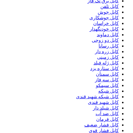
کابل برق تک فاز
کابل تلفن
کابل جوش
کابل جوشکاری
کابل خراسان
کابل خودنگهدار
کابل دماوند
کابل دو زوجی
کابل رسانا
کابل زره دار
کابل زمینی
کابل ژله فیلد
کابل ستاره یزد
کابل سمنان
کابل سه فاز
کابل سیمکو
کابل شبکه
کابل شبکه شهید قندی
کابل شهید قندی
کابل شیلد دار
کابل ضد آب
کابل فرمان
کابل فشار ضعیف
کابل فشار قوی