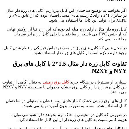
اگر بخواهیم به توضیح ساختمان این کابل بپردازیم، کابل های زره دار متال
در سایز 1.5*2 دارای 2 رشته هادی مسی افشان بوده که از عایق PVC و
XLPE برای تولید این کابل ها استفاده می شود.
کابل زره دار متال دارای زره میله ای بوده که این زره قبا از روکش نهایی
که از جنس PVC می باشد، از ساختمان داخلی کابل در برابر صدمات
محافظت می کند.
در محل هایی که کابل های برق در معرض تماس فیزیکی و قطع شدن کابل
وجود دارند، لازم است از کابل های زره دار استفاده شود.
تفاوت کابل زره دار متال 1.5*2 با کابل های برق
NYY
و
N2XY
بسیاری از مشتریان در هنگام خرید
کابل برق زمینی
به دنبال آگاهی از تفاوت
بین کابل برق زره دار و کابل برق خشک معمولی با مشخصه NYY و N2XY
می باشند.
کابل های برق زمینی خشک که از هادی نیمه افشان و مفتولی در ساختمان
کابل استفاده شده است، به صورت بدون آمورد تولید می شوند.
در صورتی که کابل در محیطی با خاک نرم بخواهد دفن شود می توان با
هزینه کمتر نسبت به کابل های زره دار از این کابل ها استفاده کرد.
اما
کابل های زره دار
با دارا بودن زره یا آمورد می تواند در برابر صدمات