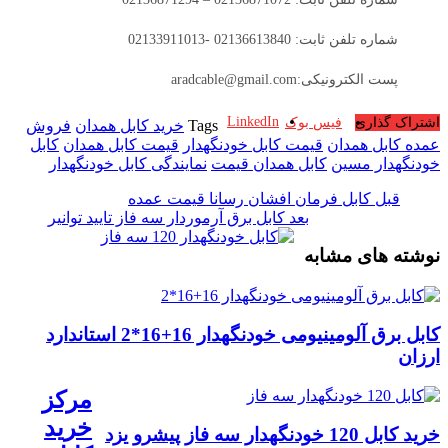
شماره تلفن ثابت: 02136613840 -02133911013
پست الکترونیکی:aradcable@gmail.com
LinkedIn
اشتراک گذاری
فیس بوک
Tags
خرید کابل همدان
فروش
عمده کابل همدان
قیمت کابل خودنگهدار
قیمت کابل همدان
کابل
خودنگهدار مسین
کابل همدان قیمت
نمایندگی کابل خودنگهدار
قبل
کابل فرمان افشان رسانا قیمت عمده
بعد
کابل برق آرموردار سه فاز تایید توانیر
نوشته های مشابه
کابل برق آلومینیومی خودنگهدار 16+16*2 استاندارد
ارزان
مرکز
خرید
خرید کابل 120 خودنگهدار سه فاز پیشرو یزد