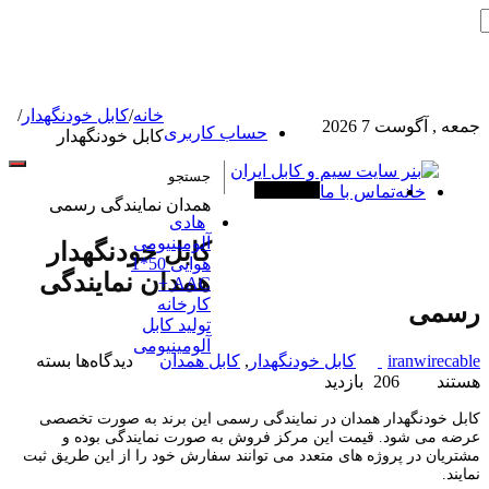
خانه
/
کابل خودنگهدار
/
جمعه , آگوست 7 2026
حساب کاربری
کابل خودنگهدار
خانه
تماس با ما
آخرین خبرها
همدان نمایندگی رسمی
هادی
آلومینیومی
کابل خودنگهدار
هوایی 50*1
همدان نمایندگی
AAC +
کارخانه
رسمی
تولید کابل
آلومینیومی
برای
iranwirecable
کابل خودنگهدار
,
کابل همدان
دیدگاه‌ها
بسته
کابل
هستند
206 بازدید
خودنگهدار
کابل خودنگهدار همدان در نمایندگی رسمی این برند به صورت تخصصی
همدان
عرضه می شود. قیمت این مرکز فروش به صورت نمایندگی بوده و
نمایندگی
مشتریان در پروژه های متعدد می توانند سفارش خود را از این طریق ثبت
رسمی
نمایند.