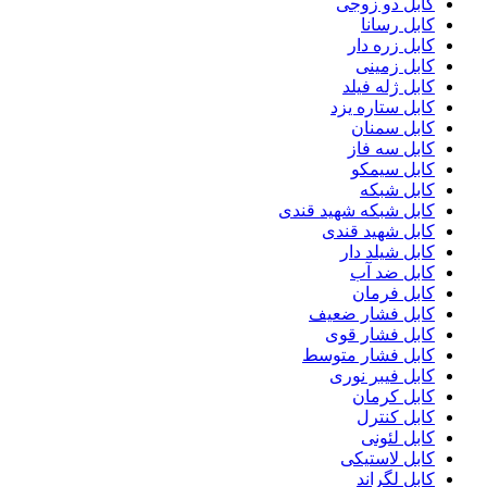
کابل دو زوجی
کابل رسانا
کابل زره دار
کابل زمینی
کابل ژله فیلد
کابل ستاره یزد
کابل سمنان
کابل سه فاز
کابل سیمکو
کابل شبکه
کابل شبکه شهید قندی
کابل شهید قندی
کابل شیلد دار
کابل ضد آب
کابل فرمان
کابل فشار ضعیف
کابل فشار قوی
کابل فشار متوسط
کابل فیبر نوری
کابل کرمان
کابل کنترل
کابل لئونی
کابل لاستیکی
کابل لگراند