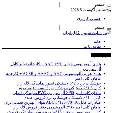
پنج‌شنبه , آگوست 6 2026
حساب کاربری
خانه
تماس با ما
آخرین خبرها
هادی آلومینیومی هوایی 50*1 AAC + کارخانه تولید کابل
آلومینیومی
هادی هوایی آلومینیومی AAC و AAAC و ACSR + کارخانه
ماهان کابل امیر
جوشکاب یزد 2.5*3 لاستیکی نسوز نمایندگی لاله زار
کابل 1.5*2 لاستیکی جوشکاب یزد لیست قیمت روز
ماهان کابل امیر 50*2 آلومینیومی PVC نمایندگی اصلی
کابل 1.5*3 لاستیکی جوشکاب یزد فروش عمده
صادرات کابل 16+70+120*3 ABC هوایی بهترین قیمت ایران
ماهان کابل امیر 35*2 آلومینیومی دفتر فروش لاله زار
کابل آلومینیومی سمنان 16*4 پی وی سی نمایندگی فروش