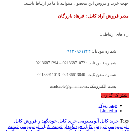
جهت خرید و فروش این محصول میتوانید با ما در ارتباط باشید:
مدیر فروش آراد کابل : فرهاد بازرگان
راه های ارتباطی:
شماره موبایل:
۰۹۱۲۰۹۶۱۲۴۳
شماره تلفن ثابت: 02136871072 – 02136871294
شماره تلفن ثابت: 02136613840 -02133911013
پست الکترونیکی:aradcable@gmail.com
اشتراک گذاری
فیس بوک
LinkedIn
Tags
خرید کابل آلومینیومی
خرید کابل خودنگهدار
فروش کابل
آلومینیومی
فروش کابل خودنگهدار
قیمت کابل آلومینیومی
قیمت