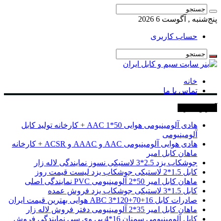
پنج‌شنبه , آگوست 6 2026
حساب کاربری
خانه
تماس با ما
آخرین خبرها
هادی آلومینیومی هوایی 50*1 AAC + کارخانه تولید کابل
آلومینیومی
هادی هوایی آلومینیومی AAC و AAAC و ACSR + کارخانه
ماهان کابل امیر
جوشکاب یزد 2.5*3 لاستیکی نسوز نمایندگی لاله زار
کابل 1.5*2 لاستیکی جوشکاب یزد لیست قیمت روز
ماهان کابل امیر 50*2 آلومینیومی PVC نمایندگی اصلی
کابل 1.5*3 لاستیکی جوشکاب یزد فروش عمده
صادرات کابل 16+70+120*3 ABC هوایی بهترین قیمت ایران
ماهان کابل امیر 35*2 آلومینیومی دفتر فروش لاله زار
کابل آلومینیومی سمنان 16*4 پی وی سی نمایندگی فروش