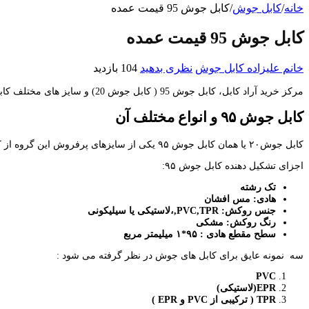
خانه
/
کابل جوش
/
کابل جوش 95 قیمت عمده
کابل جوش 95 قیمت عمده
خانم علیزاده
کابل جوش
نظری بدهید
104 بازدید
مرکز خرید آراد کابل، کابل جوش 95 ( کابل جوش 20) و سایز های مختلف کابل جوش را به قیمت عمده ارائه می دهد. در مجموعه آراد کابل، کابل های جوش از معتبر ترین برندها قابل عرضه به مشتریان می باشد.
کابل جوش ۹۵ و انواع مختلف آن
کابل جوش۲۰ یا همان کابل جوش ۹۵ یکی از سایزهای پرفروش این گروه از کابل هاست.
اجزای تشکیل دهنده کابل جوش ۹۵:
تک رشته
هادی: مس افشان
جنس روکش:
PVC,TPR,
،لاستیکی یا سیلیکونی
رنگ روکش: مشکی
سطح مقطع هادی : ۹۵*۱ میلیمتر مربع
سه نمونه عایق برای کابل های جوش در نظر گرفته می شود :
PVC
EPR
(لاستیکی)
TPR
( ترکیبی از
PVC
و
EPR
)