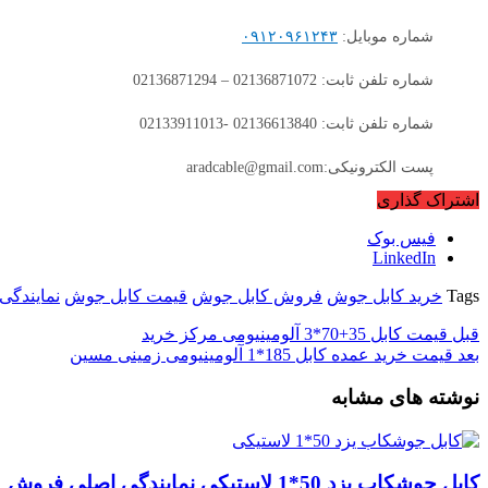
شماره موبایل:
۰۹۱۲۰۹۶۱۲۴۳
شماره تلفن ثابت: 02136871072 – 02136871294
شماره تلفن ثابت: 02136613840 -02133911013
پست الکترونیکی:aradcable@gmail.com
اشتراک گذاری
فیس بوک
LinkedIn
Tags
خرید کابل جوش
فروش کابل جوش
قیمت کابل جوش
نمایندگی
قبل
قیمت کابل 35+70*3 آلومینیومی مرکز خرید
بعد
قیمت خرید عمده کابل 185*1 آلومینیومی زمینی مسین
نوشته های مشابه
کابل جوشکاب یزد 50*1 لاستیکی نمایندگی اصلی فروش