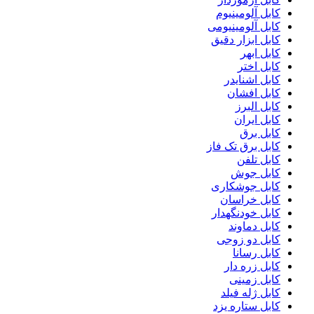
کابل آلومینیوم
کابل آلومینیومی
کابل ابزار دقیق
کابل ابهر
کابل اختر
کابل اشنایدر
کابل افشان
کابل البرز
کابل ایران
کابل برق
کابل برق تک فاز
کابل تلفن
کابل جوش
کابل جوشکاری
کابل خراسان
کابل خودنگهدار
کابل دماوند
کابل دو زوجی
کابل رسانا
کابل زره دار
کابل زمینی
کابل ژله فیلد
کابل ستاره یزد