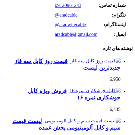
شماره تماس:
09120961243
تلگرام:
@aradcable
اینستاگرام:
@aradwirecable
ایمیل:
aradcable@gmail.com
نوشته های تازه
قیمت روز کابل سه فاز
جدیدترین لیست
6,950
فروش ویژه کابل
جوشکاری نمره ۱۶
6,435
لیست قیمت
سیم و کابل آلومینیومی پخش عمده