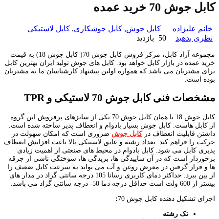
کابل جوش 70 خرید عمده
خانم علیزاده
کابل جوش
,
کابل جوشکاری
,
کابل لاستیکی
نظری بدهید
50 بازدید
مجموعه آراد کابل، مرکز فروش کابل جوش 70( کابل جوش 18) به قیمت
خرید عمده در بازار کابل خواهد بود. کابل های جوش تولید ایران بهترین کابل
برای مشتریان می باشد که همواره اولین پیشنهاد کارشناسان ما به مشتریان
بوده است.
مشخصات فنی کابل جوش 70 لاستیکی و
TPR
کابل جوش 18 یا همان کابل جوش 70 یکی از سایزهای پرفروش این گروه
از کابل هاست. کابل جوش بسیار بادوام و انعطاف پذیر ساخته شده است.
داشتن قابلیت انعطاف در
کابل جوش
ضروری است که امکان سهولت در
حرکت را فراهم کند. تعداد رشته و عایق لاستیکی بالا باعث افزایش انعطاف
پذیری کابل می شود. کابل بادوام در محیط های صنعتی از اهمیت زیادی
برخوردار است که در آن ساییدگی ها، بریدگی ها، سوختگی ناشی از جرقه
ها و قرار گرفتن در معرض روغن و آب می تواند به سرعت کابل ضعیف را
از بین ببرد. حداکثر دمای کاربری رسانا 105 درجه سانتی گراد در مدار های
بیشتر از 600 ولت است حداقل درجه دما 50- درجه سانتی گراد می باشد.
اجزای تشکیل دهنده کابل جوش 70
:
تک رشته