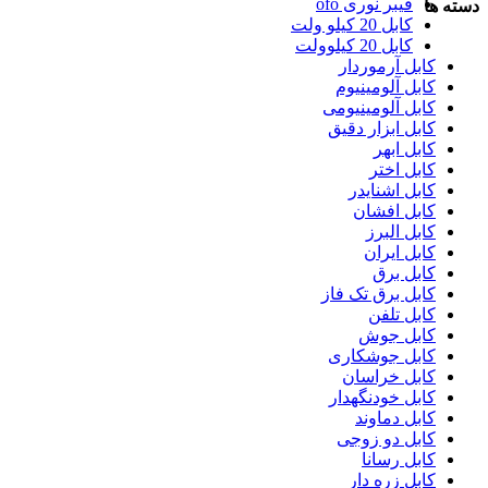
فیبر نوری ofo
دسته ها
کابل 20 کیلو ولت
کابل 20 کیلوولت
کابل آرموردار
کابل آلومینیوم
کابل آلومینیومی
کابل ابزار دقیق
کابل ابهر
کابل اختر
کابل اشنایدر
کابل افشان
کابل البرز
کابل ایران
کابل برق
کابل برق تک فاز
کابل تلفن
کابل جوش
کابل جوشکاری
کابل خراسان
کابل خودنگهدار
کابل دماوند
کابل دو زوجی
کابل رسانا
کابل زره دار