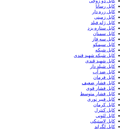
کابل دو زوجی
کابل رسانا
کابل زره دار
کابل زمینی
کابل ژله فیلد
کابل ستاره یزد
کابل سمنان
کابل سه فاز
کابل سیمکو
کابل شبکه
کابل شبکه شهید قندی
کابل شهید قندی
کابل شیلد دار
کابل ضد آب
کابل فرمان
کابل فشار ضعیف
کابل فشار قوی
کابل فشار متوسط
کابل فیبر نوری
کابل کرمان
کابل کنترل
کابل لئونی
کابل لاستیکی
کابل لگراند