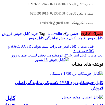
شماره تلفن ثابت: 02136871072 – 02136871294
شماره تلفن ثابت: 02136613840 -02133911013
پست الکترونیکی:aradcable@gmail.com
LinkedIn
اشتراک گذاری
فیس بوک
Tags
خرید کابل جوش
فروش
کابل جوش
قیمت کابل جوش
نمایندگی کابل جوش
قبل
ماهان کابل امیر صادرات سیم هوایی AAC، ACSR و
ABC به عراق
بعد
ماهان کابل امیر 16*2 آلومینیومی دفنی لیست قیمت روز
نوشته های مشابه
کابل جوشکاب یزد 50*1 لاستیکی نمایندگی اصلی
فروش
کابل
جوش