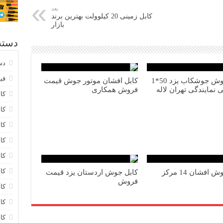
بعد
کابل زمینی 20 کیلوولت بهترین برند
بازار
دسته
دس
فیب
کابل جوش جوشکاب یزد 50*1
کابل افشان موتور جوش قیمت
 نمایندگی تهران لاله
فروش همکاری
کابل 20
کابل 0
کا
کا
کا
کا
کابل جوش افشان 14 مرکز
کابل جوش اردستان یزد قیمت
فروش
کا
کا
کا