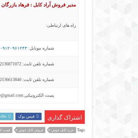
مدیر فروش آراد کابل : فرهاد بازرگان
راه های ارتباطی:
شماره موبایل:
۰۹۱۲۰۹۶۱۲۴۳
شماره تلفن ثابت: 02136871072 – 02136871294
شماره تلفن ثابت: 02136613840 -02133911013
پست الکترونیکی:aradcable@gmail.com
فیس بوک
edIn
اشتراک گذاری
Tags
خرید کابل جوش
فروش کابل جوش
قیمت ک