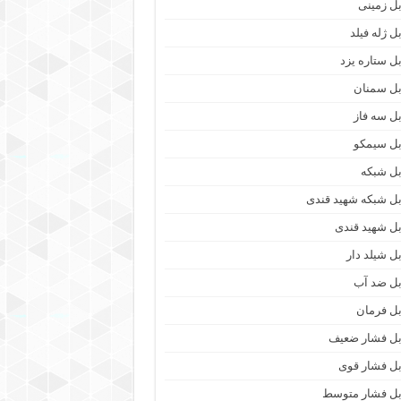
بل زمینی
ل ژله فیلد
بل ستاره یزد
بل سمنان
بل سه فاز
بل سیمکو
بل شبکه
بل شبکه شهید قندی
بل شهید قندی
بل شیلد دار
بل ضد آب
بل فرمان
بل فشار ضعیف
بل فشار قوی
بل فشار متوسط