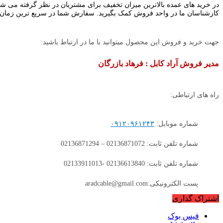
در خرید های عمده بالاترین میزان تخفیف برای مشتریان در نظر گرفته می شو
کارشناسان ما در واحد فروش کمک بگیرید. سفارش شما در سریع ترین زمان ممکن و تا 24 ساعت پس از تکمیل فرایند خرید به د
جهت خرید و فروش این محصول میتوانید با ما در ارتباط باشید:
مدیر فروش آراد کابل : فرهاد بازرگان
راه های ارتباطی:
شماره موبایل:
۰۹۱۲۰۹۶۱۲۴۳
شماره تلفن ثابت: 02136871072 – 02136871294
شماره تلفن ثابت: 02136613840 -02133911013
پست الکترونیکی:aradcable@gmail.com
اشتراک گذاری
فیس بوک