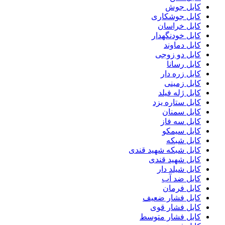
کابل جوش
کابل جوشکاری
کابل خراسان
کابل خودنگهدار
کابل دماوند
کابل دو زوجی
کابل رسانا
کابل زره دار
کابل زمینی
کابل ژله فیلد
کابل ستاره یزد
کابل سمنان
کابل سه فاز
کابل سیمکو
کابل شبکه
کابل شبکه شهید قندی
کابل شهید قندی
کابل شیلد دار
کابل ضد آب
کابل فرمان
کابل فشار ضعیف
کابل فشار قوی
کابل فشار متوسط