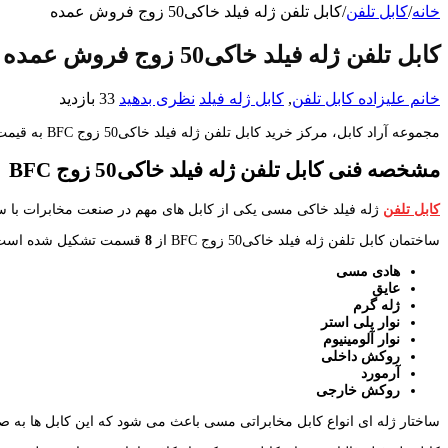
خانه
/
کابل تلفن
/
کابل تلفن ژله فیلد خاکی50 زوج فروش عمده
کابل تلفن ژله فیلد خاکی50 زوج فروش عمده
خانم علیزاده
کابل تلفن
,
کابل ژله فیلد
نظری بدهید
33 بازدید
مجموعه آراد کابل، مرکز خرید کابل تلفن ژله فیلد خاکی50 زوج BFC به قیمت فروش عمده با سایز های مختلف می باشد. مهم ترین گروه کابل برای برقراری ارتباط در خطوط مخابراتی کابل های تلفن هستند.
مشخصه فنی کابل تلفن ژله فیلد خاکی50 زوج
BFC
کابل تلفن
ژله فیلد خاکی مسی یکی از کابل های مهم در صنعت مخابرات با سیم
ساختمان کابل تلفن ژله فیلد خاکی50 زوج BFC از
8
قسمت تشکیل شده است
هادی مسی
عایق
ژله گرم
نوار پلی استر
نوار آلومینیوم
روکش داخلی
آرمورد
روکش خارجی
ساختار ژله ای انواع کابل مخابراتی مسی باعث می شود که این کابل ها به صو