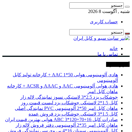
شنبه , آگوست 8 2026
حساب کاربری
خانه
تماس با ما
آخرین خبرها
هادی آلومینیومی هوایی 50*1 AAC + کارخانه تولید کابل
آلومینیومی
هادی هوایی آلومینیومی AAC و AAAC و ACSR + کارخانه
ماهان کابل امیر
جوشکاب یزد 2.5*3 لاستیکی نسوز نمایندگی لاله زار
کابل 1.5*2 لاستیکی جوشکاب یزد لیست قیمت روز
ماهان کابل امیر 50*2 آلومینیومی PVC نمایندگی اصلی
کابل 1.5*3 لاستیکی جوشکاب یزد فروش عمده
صادرات کابل 16+70+120*3 ABC هوایی بهترین قیمت ایران
ماهان کابل امیر 35*2 آلومینیومی دفتر فروش لاله زار
کابل آلومینیومی سمنان 16*4 پی وی سی نمایندگی فروش