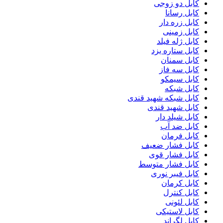
کابل دو زوجی
کابل رسانا
کابل زره دار
کابل زمینی
کابل ژله فیلد
کابل ستاره یزد
کابل سمنان
کابل سه فاز
کابل سیمکو
کابل شبکه
کابل شبکه شهید قندی
کابل شهید قندی
کابل شیلد دار
کابل ضد آب
کابل فرمان
کابل فشار ضعیف
کابل فشار قوی
کابل فشار متوسط
کابل فیبر نوری
کابل کرمان
کابل کنترل
کابل لئونی
کابل لاستیکی
کابل لگراند