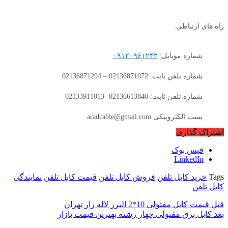
راه های ارتباطی:
شماره موبایل:
۰۹۱۲۰۹۶۱۲۴۳
شماره تلفن ثابت: 02136871072 – 02136871294
شماره تلفن ثابت: 02136613840 -02133911013
پست الکترونیکی:aradcable@gmail.com
اشتراک گذاری
فیس بوک
LinkedIn
Tags
خرید کابل تلفن
فروش کابل تلفن
قیمت کابل تلفن
نمایندگی
کابل تلفن
قبل
قیمت کابل مفتولی 10*2 البرز لاله زار تهران
بعد
کابل برق مفتولی چهار رشته بهترین قیمت بازار