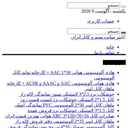
یکشنبه , آگوست 9 2026
حساب کاربری
خانه
تماس با ما
آخرین خبرها
هادی آلومینیومی هوایی 50*1 AAC + کارخانه تولید کابل
آلومینیومی
هادی هوایی آلومینیومی AAC و AAAC و ACSR + کارخانه
ماهان کابل امیر
جوشکاب یزد 2.5*3 لاستیکی نسوز نمایندگی لاله زار
کابل 1.5*2 لاستیکی جوشکاب یزد لیست قیمت روز
ماهان کابل امیر 50*2 آلومینیومی PVC نمایندگی اصلی
کابل 1.5*3 لاستیکی جوشکاب یزد فروش عمده
صادرات کابل 16+70+120*3 ABC هوایی بهترین قیمت ایران
ماهان کابل امیر 35*2 آلومینیومی دفتر فروش لاله زار
کابل آلومینیومی سمنان 16*4 پی وی سی نمایندگی فروش