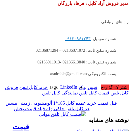
مدیر فروش آراد کابل : فرهاد بازرگان
راه های ارتباطی:
شماره موبایل:
۰۹۱۲۰۹۶۱۲۴۳
شماره تلفن ثابت: 02136871072 – 02136871294
شماره تلفن ثابت: 02136613840 -02133911013
پست الکترونیکی:aradcable@gmail.com
LinkedIn
اشتراک گذاری
فیس بوک
Tags
خرید کابل تلفن
فروش
کابل تلفن
قیمت کابل تلفن
نمایندگی کابل تلفن
قبل
قیمت خرید عمده کابل 185*1 آلومینیومی زمینی مسین
بعد
کابل تلفن خاکی ژله فیلد قیمت پخش
نوشته های مشابه
قیمت