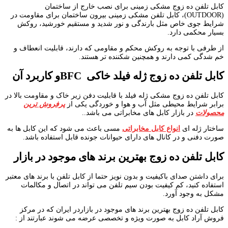
کابل تلفن ده زوج مشکی زمینی برای نصب خارج از ساختمان
(OUTDOOR)، کابل تلفن مشکی زمینی بیرون ساختمان برای مقاومت در
شرایط جوی خاص مثل بارندگی و نور شدید و مستقیم خورشید، روکش
بسیار محکمی دارد.
از طرفی با توجه به روکش محکم و مقاومی که دارند، قابلیت انعطاف و
خم شدگی کمی دارند و همچنین شکننده تر هستند.
کابل تلفن ده زوج ژله فیلد خاکی
BFC
و کاربرد آن
کابل تلفن ده زوج مشکی ژله فیلد با قابلیت دفن زیر خاک و مقاومت بالا در
برابر شرایط محیطی مثل آب و هوا و خوردگی یکی از
پرفروش ترین
محصولات
در بازار کابل های مخابراتی می باشد..
ساختار ژله ای
انواع کابل مخابراتی
مسی باعث می شود که این کابل ها به
صورت دفنی و در کانال های دارای حیوانات جونده قابل استفاده باشد.
کابل تلفن ده زوج بهترین برند های موجود در بازار
برای داشتن صدای باکیفیت و بدون نویز حتما از کابل تلفن با برند های معتبر
استفاده کنید، کم کیفیت بودن سیم تلفن می تواند در اتصال و مکالمات
مشکل به وجود آورد.
کابل تلفن ده زوج بهترین برند های موجود در بازاردر ایران که در مرکز
فروش آراد کابل به صورت ویژه و تخصصی عرضه می شوند عبارتند از :