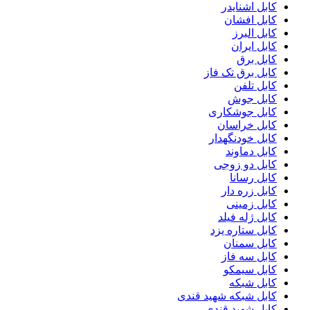
کابل اشنایدر
کابل افشان
کابل البرز
کابل ایران
کابل برق
کابل برق تک فاز
کابل تلفن
کابل جوش
کابل جوشکاری
کابل خراسان
کابل خودنگهدار
کابل دماوند
کابل دو زوجی
کابل رسانا
کابل زره دار
کابل زمینی
کابل ژله فیلد
کابل ستاره یزد
کابل سمنان
کابل سه فاز
کابل سیمکو
کابل شبکه
کابل شبکه شهید قندی
کابل شهید قندی