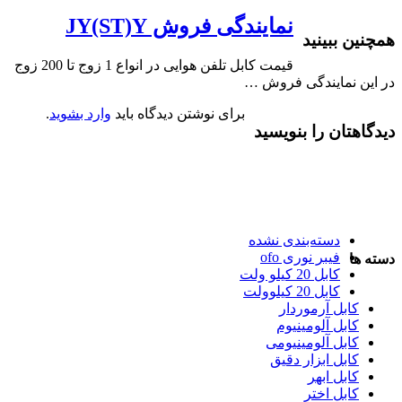
نمایندگی فروش JY(ST)Y
همچنین ببینید
قیمت کابل تلفن هوایی در انواع 1 زوج تا 200 زوج
در این نمایندگی فروش …
برای نوشتن دیدگاه باید
وارد بشوید
.
دیدگاهتان را بنویسید
دسته‌بندی نشده
فیبر نوری ofo
دسته ها
کابل 20 کیلو ولت
کابل 20 کیلوولت
کابل آرموردار
کابل آلومینیوم
کابل آلومینیومی
کابل ابزار دقیق
کابل ابهر
کابل اختر