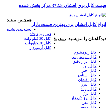
قیمت کابل برق افشان 2.5*3 مرکز پخش عمده
همچنین ببینید
انواع کابل افشان برق بهترین قیمت بازار
دسته‌بندی نشده
فیبر نوری ofo
دیدگاهتان را بنویسید
کابل 20 کیلو ولت
دسته ها
کابل 20 کیلوولت
کابل آرموردار
کابل آلومینیوم
کابل آلومینیومی
کابل ابزار دقیق
کابل ابهر
کابل اختر
کابل اشنایدر
کابل افشان
کابل البرز
کابل ایران
کابل برق
کابل برق تک فاز
کابل تلفن
کابل جوش