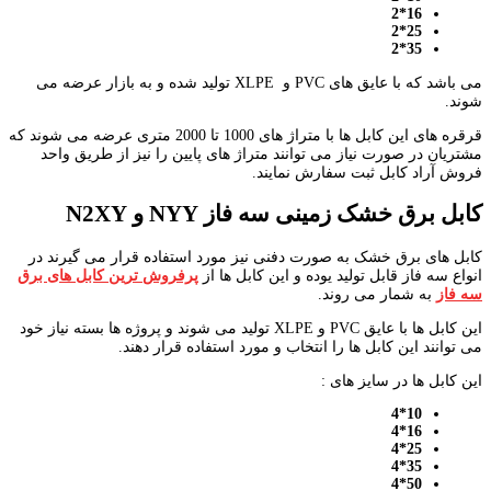
16*2
25*2
35*2
می باشد که با عایق های PVC و XLPE تولید شده و به بازار عرضه می
شوند.
قرقره های این کابل ها با متراژ های 1000 تا 2000 متری عرضه می شوند که
مشتریان در صورت نیاز می توانند متراژ های پایین را نیز از طریق واحد
فروش آراد کابل ثبت سفارش نمایند.
کابل برق خشک زمینی سه فاز
NYY
و
N2XY
کابل های برق خشک به صورت دفنی نیز مورد استفاده قرار می گیرند در
انواع سه فاز قابل تولید یوده و این کابل ها از
پرفروش ترین کابل های برق
سه فاز
به شمار می روند.
این کابل ها با عایق PVC و XLPE تولید می شوند و پروژه ها بسته نیاز خود
می توانند این کابل ها را انتخاب و مورد استفاده قرار دهند.
این کابل ها در سایز های :
10*4
16*4
25*4
35*4
50*4