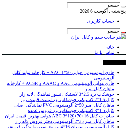
پنج‌شنبه , آگوست 6 2026
حساب کاربری
خانه
تماس با ما
آخرین خبرها
هادی آلومینیومی هوایی 50*1 AAC + کارخانه تولید کابل
آلومینیومی
هادی هوایی آلومینیومی AAC و AAAC و ACSR + کارخانه
ماهان کابل امیر
جوشکاب یزد 2.5*3 لاستیکی نسوز نمایندگی لاله زار
کابل 1.5*2 لاستیکی جوشکاب یزد لیست قیمت روز
ماهان کابل امیر 50*2 آلومینیومی PVC نمایندگی اصلی
کابل 1.5*3 لاستیکی جوشکاب یزد فروش عمده
صادرات کابل 16+70+120*3 ABC هوایی بهترین قیمت ایران
ماهان کابل امیر 35*2 آلومینیومی دفتر فروش لاله زار
کابل آلومینیومی سمنان 16*4 پی وی سی نمایندگی فروش