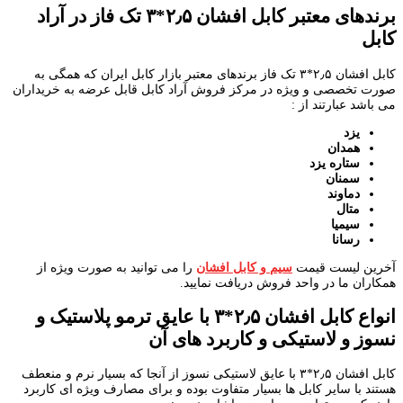
برندهای معتبر کابل افشان ۲٫۵*۳ تک فاز در آراد
کابل
کابل افشان ۲٫۵*۳ تک فاز برندهای معتبر بازار کابل ایران که همگی به
صورت تخصصی و ویژه در مرکز فروش آراد کابل قابل عرضه به خریداران
می باشد عبارتند از :
یزد
همدان
ستاره یزد
سمنان
دماوند
متال
سیمیا
رسانا
آخرین لیست قیمت
سیم و کابل افشان
را می توانید به صورت ویژه از
همکاران ما در واحد فروش دریافت نمایید.
انواع کابل افشان ۲٫۵*۳ با عایق ترمو پلاستیک و
نسوز و لاستیکی و کاربرد های آن
کابل افشان ۲٫۵*۳ با عایق لاستیکی نسوز از آنجا که بسیار نرم و منعطف
هستند با سایر کابل ها بسیار متفاوت بوده و برای مصارف ویژه ای کاربرد