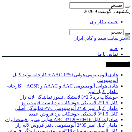
یکشنبه , آگوست 9 2026
حساب کاربری
خانه
تماس با ما
آخرین خبرها
هادی آلومینیومی هوایی 50*1 AAC + کارخانه تولید کابل
آلومینیومی
هادی هوایی آلومینیومی AAC و AAAC و ACSR + کارخانه
ماهان کابل امیر
جوشکاب یزد 2.5*3 لاستیکی نسوز نمایندگی لاله زار
کابل 1.5*2 لاستیکی جوشکاب یزد لیست قیمت روز
ماهان کابل امیر 50*2 آلومینیومی PVC نمایندگی اصلی
کابل 1.5*3 لاستیکی جوشکاب یزد فروش عمده
صادرات کابل 16+70+120*3 ABC هوایی بهترین قیمت ایران
ماهان کابل امیر 35*2 آلومینیومی دفتر فروش لاله زار
کابل آلومینیومی سمنان 16*4 پی وی سی نمایندگی فروش