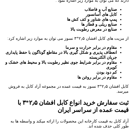
دارند که می توان به موارد زیر اشاره نمود :
صنایع آب و فاضلاب
کابل های آسانسور
پمپ های شناور و کف کش ها
صنایع ریلی و قطار ها
صنایع در معرض رطوبت بالا
از مزیت های کابل افشان ۲٫۵*۳ نسوز می توان به موارد زیر اشاره کرد:
مقاوم در برابر حرارت و سرما
انعطاف پذیری و شکل گیری بالا در مقاطع گوناگون با حفظ پایداری
جریان الکتریسته
مقاوم در برابر شرایط جوی نظیر رطوبت بالا و محیط های خشک و
کویری
کم دود بودن
مقاوم در برابر روغن ها
کابل افشان ۲٫۵*۳ نسوز به قیمت عمده در مجموعه آراد کابل به فروش
میرسد.
ثبت سفارش خرید انواع کابل افشان ۲٫۵*۳ با
قیمت عمده از سراسر ایران
آراد کابل به قیمت کارخانه این محصولات را ارائه میکند و واسطه ها به
طور کلی حذف شده اند.