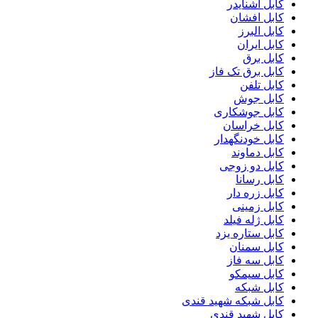
کابل اشنایدر
کابل افشان
کابل البرز
کابل ایران
کابل برق
کابل برق تک فاز
کابل تلفن
کابل جوش
کابل جوشکاری
کابل خراسان
کابل خودنگهدار
کابل دماوند
کابل دو زوجی
کابل رسانا
کابل زره دار
کابل زمینی
کابل ژله فیلد
کابل ستاره یزد
کابل سمنان
کابل سه فاز
کابل سیمکو
کابل شبکه
کابل شبکه شهید قندی
کابل شهید قندی