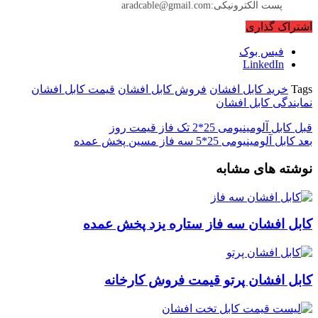
پست الکترونیکی:aradcable@gmail.com
اشتراک گذاری
فیس بوک
LinkedIn
Tags
خرید کابل افشان
فروش کابل افشان
قیمت کابل افشان
نمایندگی کابل افشان
قبل
کابل آلومینیومی 25*2 تک فاز قیمت روز
بعد
کابل آلومینیومی 25*5 سه فاز مسین پخش عمده
نوشته های مشابه
کابل افشان سه فاز ستاره یزد پخش عمده
کابل افشان پرتو قیمت فروش کارخانه