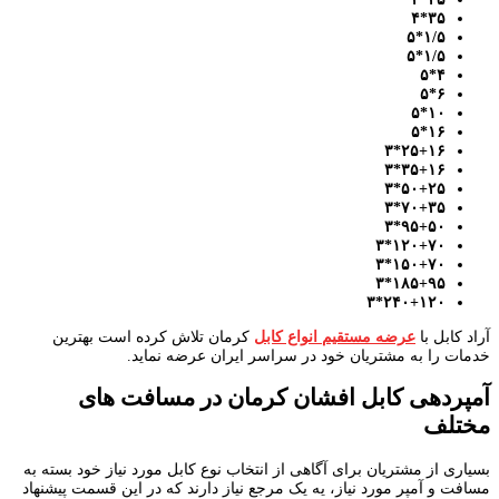
۳۵*۴
*۵
۱
/
۵
*۵
۱
/
۵
۴*۵
۶*۵
۱۰*۵
۱۶*۵
۲۵+۱۶*۳
۳۵+۱۶*۳
۵۰+۲۵*۳
۷۰+۳۵*۳
۹۵+۵۰*۳
۱۲۰+۷۰*۳
۱۵۰+۷۰*۳
۱۸۵+۹۵*۳
۲۴۰+۱۲۰*۳
آراد کابل با
عرضه مستقیم انواع کابل
کرمان تلاش کرده است بهترین
خدمات را به مشتریان خود در سراسر ایران عرضه نماید.
آمپردهی کابل افشان کرمان در مسافت های
مختلف
بسیاری از مشتریان برای آگاهی از انتخاب نوع کابل مورد نیاز خود بسته به
مسافت و آمپر مورد نیاز، یه یک مرجع نیاز دارند که در این قسمت پیشنهاد