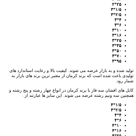
۲۵*۲
*۳
۱
/
۵
*۳
۲
/
۵
۴*۳
۶*۳
۱۰*۳
۱۶*۳
۲۵*۳
۳۵*۳
۵۰*۳
۷۰*۳
۹۵*۳
تولید شده و به بازار عرضه می شوند. کیفیت بالا و رعایت استاندارد های
تولیدی باعث شده است که برند کرمان از معتبر ترین برند های بازار به
شمار رود.
کابل های افشان سه فاز با برند کرمان در انواع چهار رشته و پنج رشته و
همچنین سه ونیم رشته عرضه می شوند. این سایز ها عبارتند از :
*۴
۱
/
۵
*۴
۲
/
۵
۴*۴
۶*۴
۱۰*۴
۱۶*۴
۲۵*۴