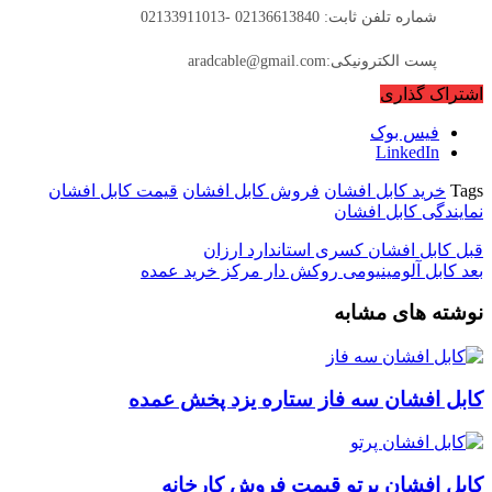
شماره تلفن ثابت: 02136613840 -02133911013
پست الکترونیکی:aradcable@gmail.com
اشتراک گذاری
فیس بوک
LinkedIn
Tags
خرید کابل افشان
فروش کابل افشان
قیمت کابل افشان
نمایندگی کابل افشان
قبل
کابل افشان کسری استاندارد ارزان
بعد
کابل آلومینیومی روکش دار مرکز خرید عمده
نوشته های مشابه
کابل افشان سه فاز ستاره یزد پخش عمده
کابل افشان پرتو قیمت فروش کارخانه