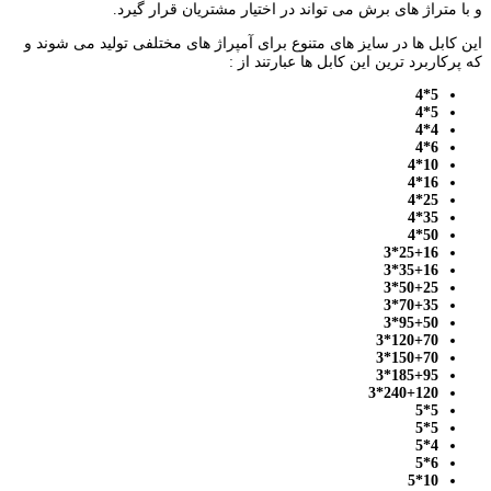
و با متراژ های برش می تواند در اختیار مشتریان قرار گیرد.
این کابل ها در سایز های متنوع برای آمپراژ های مختلفی تولید می شوند و
که پرکاربرد ترین این کابل ها عبارتند از :
5*4
5*4
4*4
6*4
10*4
16*4
25*4
35*4
50*4
25+16*3
35+16*3
50+25*3
70+35*3
95+50*3
120+70*3
150+70*3
185+95*3
240+120*3
5*5
5*5
4*5
6*5
10*5