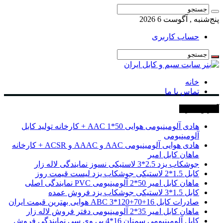
پنج‌شنبه , آگوست 6 2026
حساب کاربری
خانه
تماس با ما
آخرین خبرها
هادی آلومینیومی هوایی 50*1 AAC + کارخانه تولید کابل
آلومینیومی
هادی هوایی آلومینیومی AAC و AAAC و ACSR + کارخانه
ماهان کابل امیر
جوشکاب یزد 2.5*3 لاستیکی نسوز نمایندگی لاله زار
کابل 1.5*2 لاستیکی جوشکاب یزد لیست قیمت روز
ماهان کابل امیر 50*2 آلومینیومی PVC نمایندگی اصلی
کابل 1.5*3 لاستیکی جوشکاب یزد فروش عمده
صادرات کابل 16+70+120*3 ABC هوایی بهترین قیمت ایران
ماهان کابل امیر 35*2 آلومینیومی دفتر فروش لاله زار
کابل آلومینیومی سمنان 16*4 پی وی سی نمایندگی فروش