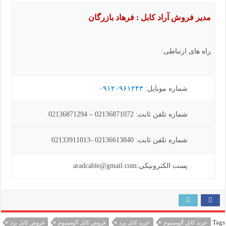
مدیر فروش آراد کابل : فرهاد بازرگان
راه های ارتباطی:
شماره موبایل:
۰۹۱۲۰۹۶۱۲۴۳
شماره تلفن ثابت: 02136871072 – 02136871294
شماره تلفن ثابت: 02136613840 -02133911013
پست الکترونیکی:aradcable@gmail.com
Tags
خرید کابل آلومینیوم
خرید کابل یزد
فروش کابل آلومینیوم
فروش کابل یزد