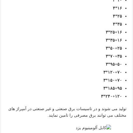
۱۰*۴
۱۶*۴
۲۵*۴
۳۵*۴
۲۵+۱۶*۳
۳۵+۱۶*۳
۵۰+۲۵*۳
۷۰+۳۵*۳
۹۵+۵۰*۳
۱۲۰+۷۰*۳
۱۵۰+۷۰*۳
۱۸۵+۹۵*۳
۲۴۰+۱۲۰*۳
تولید می شوند و در تاسیسات برق صنعتی و غیر صنعتی در آمپراژ های
مختلف می توانند برق مصرفی را تامین نمایند.