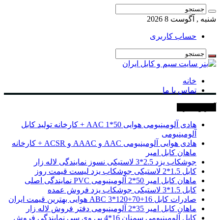
شنبه , آگوست 8 2026
حساب کاربری
خانه
تماس با ما
آخرین خبرها
هادی آلومینیومی هوایی 50*1 AAC + کارخانه تولید کابل
آلومینیومی
هادی هوایی آلومینیومی AAC و AAAC و ACSR + کارخانه
ماهان کابل امیر
جوشکاب یزد 2.5*3 لاستیکی نسوز نمایندگی لاله زار
کابل 1.5*2 لاستیکی جوشکاب یزد لیست قیمت روز
ماهان کابل امیر 50*2 آلومینیومی PVC نمایندگی اصلی
کابل 1.5*3 لاستیکی جوشکاب یزد فروش عمده
صادرات کابل 16+70+120*3 ABC هوایی بهترین قیمت ایران
ماهان کابل امیر 35*2 آلومینیومی دفتر فروش لاله زار
کابل آلومینیومی سمنان 16*4 پی وی سی نمایندگی فروش