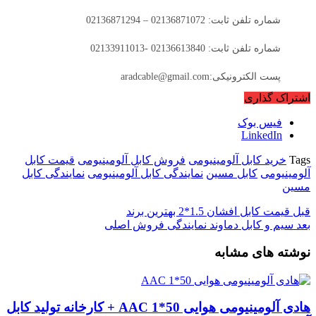
شماره تلفن ثابت: 02136871072 – 02136871294
شماره تلفن ثابت: 02136613840 -02133911013
پست الکترونیکی:aradcable@gmail.com
اشتراک گذاری
فیس بوک
LinkedIn
Tags
خرید کابل آلومینیومی
فروش کابل آلومینیومی
قیمت کابل
آلومینیومی
کابل مسین
نمایندگی کابل آلومینیومی
نمایندگی کابل
مسین
قبل
قیمت کابل افشان 1.5*2 بهترین برند
بعد
سیم و کابل دماوند نمایندگی فروش اصلی
نوشته های مشابه
هادی آلومینیومی هوایی 50*1 AAC + کارخانه تولید کابل