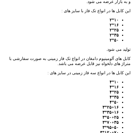
و به بازار عرضه می شود.
این کابل ها در انواع تک فاز با سایز های :
۱۰*۲
۱۶*۲
۲۵*۲
۳۵*۲
۵۰*۲
تولید می شود.
کابل های آلومینیوم دامغان در انواع تک فاز زمینی به صورت سفارشی با
متراژ های دلخواه نیز قابل عرضه می باشد.
این کابل ها در انواع سه فاز زمینی در سایز های :
۱۰*۴
۱۶*۴
۲۵*۴
۳۵*۴
۵۰*۴
۲۵+۱۶*۳
۳۵+۱۶*۳
۵۰+۲۵*۳
۷۰+۳۵*۳
۹۵+۵۰*۳
۱۲۰+۷۰*۳