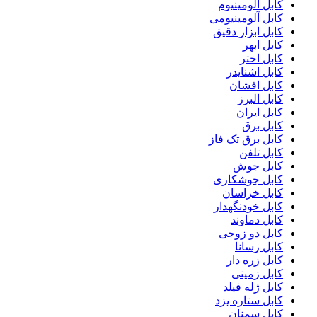
کابل آلومینیوم
کابل آلومینیومی
کابل ابزار دقیق
کابل ابهر
کابل اختر
کابل اشنایدر
کابل افشان
کابل البرز
کابل ایران
کابل برق
کابل برق تک فاز
کابل تلفن
کابل جوش
کابل جوشکاری
کابل خراسان
کابل خودنگهدار
کابل دماوند
کابل دو زوجی
کابل رسانا
کابل زره دار
کابل زمینی
کابل ژله فیلد
کابل ستاره یزد
کابل سمنان