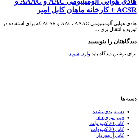
هادی هوایی آلومینیومی AAC و AAAC و
ACSR + کارخانه ماهان کابل امیر
هادی هوایی آلومینیومی AAC، AAAC و ACSR که برای استفاده در
توزیع و انتقال برق …
دیدگاهتان را بنویسید
برای نوشتن دیدگاه باید
وارد بشوید
.
دسته ها
دسته‌بندی نشده
فیبر نوری ofo
کابل 20 کیلو ولت
کابل 20 کیلوولت
کابل آرموردار