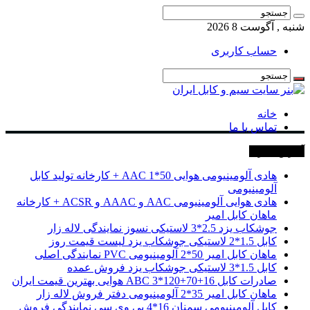
شنبه , آگوست 8 2026
حساب کاربری
خانه
تماس با ما
آخرین خبرها
هادی آلومینیومی هوایی 50*1 AAC + کارخانه تولید کابل
آلومینیومی
هادی هوایی آلومینیومی AAC و AAAC و ACSR + کارخانه
ماهان کابل امیر
جوشکاب یزد 2.5*3 لاستیکی نسوز نمایندگی لاله زار
کابل 1.5*2 لاستیکی جوشکاب یزد لیست قیمت روز
ماهان کابل امیر 50*2 آلومینیومی PVC نمایندگی اصلی
کابل 1.5*3 لاستیکی جوشکاب یزد فروش عمده
صادرات کابل 16+70+120*3 ABC هوایی بهترین قیمت ایران
ماهان کابل امیر 35*2 آلومینیومی دفتر فروش لاله زار
کابل آلومینیومی سمنان 16*4 پی وی سی نمایندگی فروش