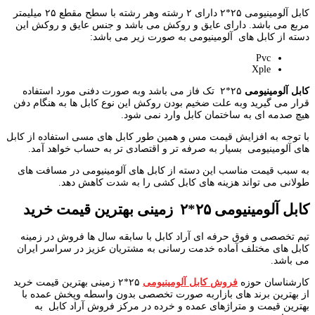
کابل آلومینیومی ۲۵*۲ دارای ۲ رشته وهر رشته با سطح مقطع ۲۵ میلیمتر
مربع می باشد. دارای عایق و روکش می باشد و جنس عایق و روکش این
دسته از کابل های آلومینیومی به صورت زیر می باشد:
Pvc
Xple
کابل آلومینیومی
۲۵*۲ تک فاز می باشد وبه صورت دفنی مورد استفاده
قرار می گیرید وبه علت ضخیم بودن روکش این نوع کابل ها به هنگام دفن
هیچ صدمه ای به ساختمان کابل وارد نمی شود.
با توجه به افزایش قیمت مس و همین طور کابل های مسی استفاده از کابل
های آلومینیومی بسیار به صرفه تر و اقتصادی تر به حساب خواهد آمد.
به سبب قیمت مناسب این دسته از کابل های آلومینیومی در مسافت های
طولانی می تواند هزینه های کابل کشی را به شدت کاهش دهد.
کابل آلومینیومی ۲۵*۲ زمینی بهترین قیمت خرید
تیم تخصصی و فوق حرفه ای آراد کابل با سابقه سال ها فروش در زمینه
کابل های مختلف آماده خدمت رسانی به مشتریان عزیز در سراسر ایران
می باشد.
کارشناسان حوزه
فروش کابل آلومینیومی
۲۵*۲ زمینی بهترین قیمت خرید
از بهترین برند های بازاربه صورت تخصصی بدون واسطه وپخش عمده با
بهترین قیمت و متراژهای عمده و خرده در مرکز فروش آراد کابل به