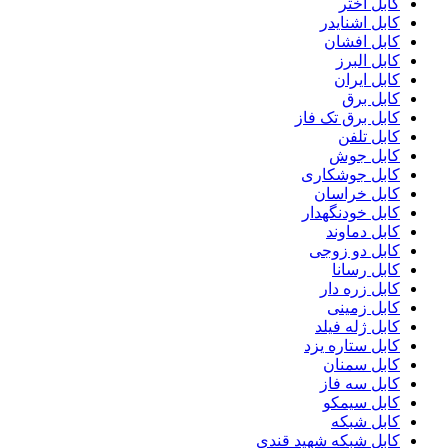
کابل اختر
کابل اشنایدر
کابل افشان
کابل البرز
کابل ایران
کابل برق
کابل برق تک فاز
کابل تلفن
کابل جوش
کابل جوشکاری
کابل خراسان
کابل خودنگهدار
کابل دماوند
کابل دو زوجی
کابل رسانا
کابل زره دار
کابل زمینی
کابل ژله فیلد
کابل ستاره یزد
کابل سمنان
کابل سه فاز
کابل سیمکو
کابل شبکه
کابل شبکه شهید قندی