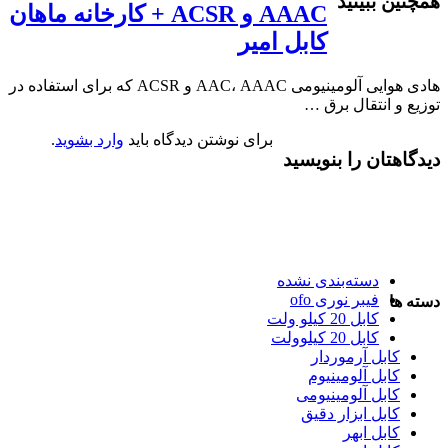
همچنین ببینید
AAAC و ACSR + کارخانه ماهان
کابل امیر
هادی هوایی آلومینیومی AAC، AAAC و ACSR که برای استفاده در
توزیع و انتقال برق …
برای نوشتن دیدگاه باید
وارد بشوید
.
دیدگاهتان را بنویسید
دسته‌بندی نشده
فیبر نوری ofo
دسته ها
کابل 20 کیلو ولت
کابل 20 کیلوولت
کابل آرموردار
کابل آلومینیوم
کابل آلومینیومی
کابل ابزار دقیق
کابل ابهر