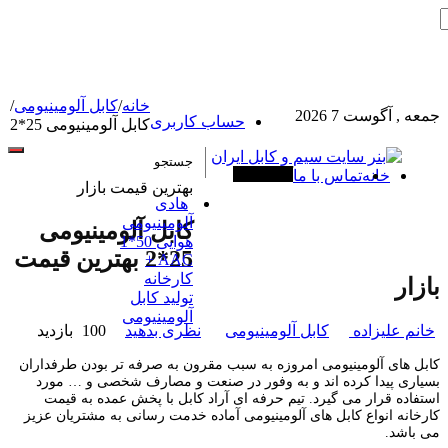
خانه
/
کابل آلومینیومی
/
جمعه , آگوست 7 2026
حساب کاربری
کابل آلومینیومی 25*2
خانه
تماس با ما
آخرین خبرها
بهترین قیمت بازار
هادی
آلومینیومی
کابل آلومینیومی
هوایی 50*1
25*2 بهترین قیمت
AAC +
کارخانه
بازار
تولید کابل
آلومینیومی
خانم علیزاده
کابل آلومینیومی
نظری بدهید
100 بازدید
کابل های آلومینیومی امروزه به سبب مقرون به صرفه تر بودن طرفداران
بسیاری پیدا کرده اند و به وفور در صنعت و مصارف شخصی و … مورد
استفاده قرار می گیرد. تیم حرفه ای آراد کابل با پخش عمده به قیمت
کارخانه انواع کابل های آلومینیومی آماده خدمت رسانی به مشتریان عزیز
می باشد.