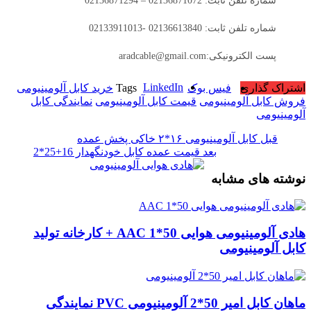
شماره تلفن ثابت: 02136871072 – 02136871294
شماره تلفن ثابت: 02136613840 -02133911013
پست الکترونیکی:aradcable@gmail.com
LinkedIn
اشتراک گذاری
فیس بوک
Tags
خرید کابل آلومینیومی
فروش کابل آلومینیومی
قیمت کابل آلومینیومی
نمایندگی کابل
آلومینیومی
قبل
کابل آلومینیومی ۱۶*۲ خاکی پخش عمده
بعد
قیمت عمده کابل خودنگهدار 16+25*2
نوشته های مشابه
هادی آلومینیومی هوایی 50*1 AAC + کارخانه تولید
کابل آلومینیومی
ماهان کابل امیر 50*2 آلومینیومی PVC نمایندگی